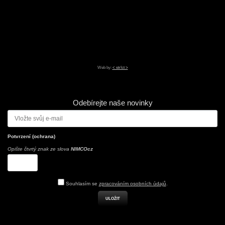
Web by:
< str!ct >
Odebírejte naše novinky
Potvrzení (ochrana)
Opište čtvrtý znak ze slova
NIMCOcz
Souhlasím se
zpracováním osobních údajů
.