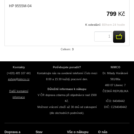
HP 9555M-04
799
Kč
K odeslání:
Během 24 hodin
KOUPI
Celkem:
3
Kontakty
Potřebujete poradit?
NIMCO
(+420) 485 107 441
Kontaktujte nás na uvedené telefonní číslo mezi
Dr. Milady Horákové
eshop@nimco.cz
8:00 a 15:30 každý pracovní den.
561/86a
460 07 Liberec 7
Důležité informace k nákupu
Další kontaktní
ČESKÁ REPUBLIKA
V ČR doprava zdarma při objednávce nad 1500
informace
Kč.
IČO: 64049442
Možnost vrácení zboží až 30 dnů od zakoupení
DIČ: CZ64049442
(dle obchodních podmínek).
Doprava a
Stav
Vše o nákupu
O nás