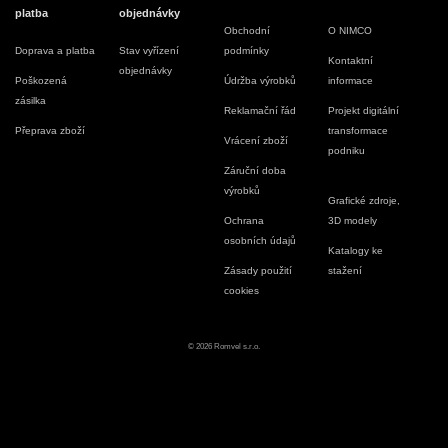
platba
objednávky
Obchodní
O NIMCO
Doprava a platba
Stav vyřízení
podmínky
Kontaktní
objednávky
Poškozená
Údržba výrobků
informace
zásilka
Reklamační řád
Projekt digitální
Přeprava zboží
transformace
Vrácení zboží
podniku
Záruční doba
výrobků
Grafické zdroje,
Ochrana
3D modely
osobních údajů
Katalogy ke
Zásady použití
stažení
cookies
© 2026 Romvel s.r.o.