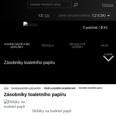
Přihlásit
CZ
|
EN
Země doručení (měna)
0
položek /
0
Kč
KOUPELNOVÉ A WC
ZRCADLOVÉ
ZRCADLA
AKCE
DOPLŇKY
SKŘÍŇKY
Registrace
E-SHOP
Zapomenuté heslo?
Zásobníky toaletního papíru
Úvod
›
Koupelnové doplňky a WC doplňky
›
Držáky a zásobníky na toaletní papír
›
Zásobníky toaletního papíru
Zásobníky toaletního papíru
Držáky na toaletní papír