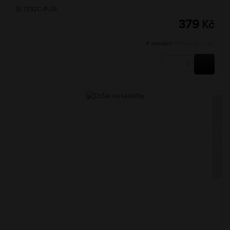
SI 7231C-P-26
379
Kč
K odeslání:
Během 24 hodin
KOUPI
SIMONA