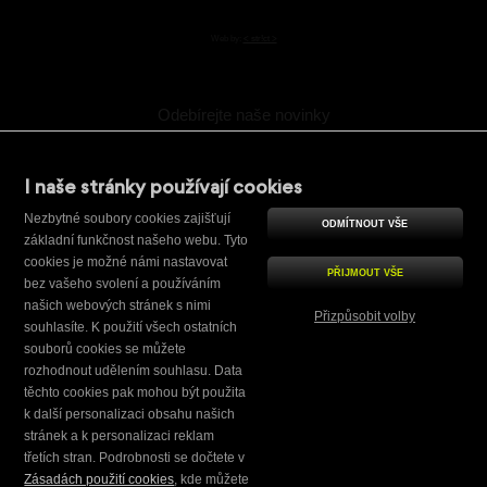
Web by:
< str!ct >
Odebírejte naše novinky
I naše stránky používají cookies
Potvrzení (ochrana)
Opište pátý znak ze slova
NIMCOcz
Nezbytné soubory cookies zajišťují
ODMÍTNOUT VŠE
základní funkčnost našeho webu. Tyto
cookies je možné námi nastavovat
PŘIJMOUT VŠE
bez vašeho svolení a používáním
Souhlasím se
zpracováním osobních údajů
.
našich webových stránek s nimi
Přizpůsobit volby
souhlasíte. K použití všech ostatních
souborů cookies se můžete
Nezbytně nutné
rozhodnout udělením souhlasu. Data
těchto cookies pak mohou být použita
Výkonové
k další personalizaci obsahu našich
Pro cílení
stránek a k personalizaci reklam
třetích stran. Podrobnosti se dočtete v
Funkční
Zásadách použití cookies
, kde můžete