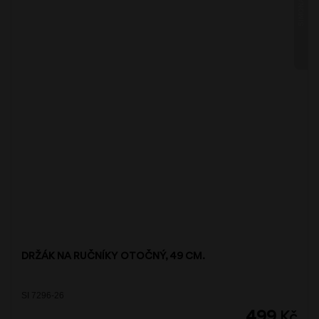
SIMONA
DRŽÁK NA RUČNÍKY OTOČNÝ, 49 CM.
SI 7296-26
499
Kč