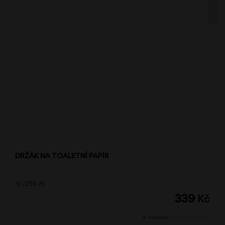
DRŽÁK NA TOALETNÍ PAPÍR
SI 7255-26
339
Kč
K odeslání:
Během 24 hodin