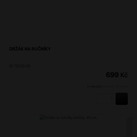
DRŽÁK NA RUČNÍKY
SI 7261D-26
699
Kč
K odeslání:
Během 24 hodin
KOUPI