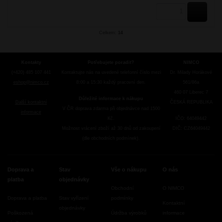
KOUPI
Celkem:
14
Kontakty
Potřebujete poradit?
NIMCO
(+420) 485 107 441
Kontaktujte nás na uvedené telefonní číslo mezi
Dr. Milady Horákové
eshop@nimco.cz
8:00 a 15:30 každý pracovní den.
561/86a
460 07 Liberec 7
Důležité informace k nákupu
Další kontaktní
ČESKÁ REPUBLIKA
V ČR doprava zdarma při objednávce nad 1500
informace
Kč.
IČO: 64049442
Možnost vrácení zboží až 30 dnů od zakoupení
DIČ: CZ64049442
(dle obchodních podmínek).
Doprava a
Stav
Vše o nákupu
O nás
platba
objednávky
Obchodní
O NIMCO
Doprava a platba
Stav vyřízení
podmínky
Kontaktní
objednávky
Poškozená
Údržba výrobků
informace