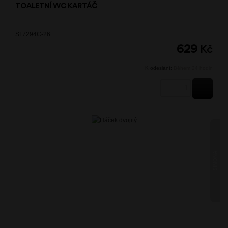
TOALETNÍ WC KARTÁČ
SI 7294C-26
629
Kč
K odeslání:
Během 24 hodin
KOUPI
SIMONA