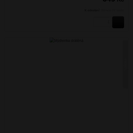
K odeslání:
Během 24 hodin
KOUPI
SIMONA