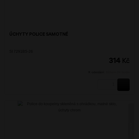
ÚCHYTY POLICE SAMOTNÉ
SI 7291BS-26
314
Kč
K odeslání:
Během 24 hodin
KOUPI
SIMONA