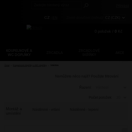
Přihlásit
CZ
|
EN
Země doručení (měna)
0
položek /
0
Kč
KOUPELNOVÉ A
ZRCADLOVÉ
ZRCADLA
AKCE
Registrace
WC DOPLŇKY
SKŘÍŇKY
E-SHOP
Zapomenuté heslo?
Úvod
›
Koupelnové doplňky a WC doplňky
›
SIMONA
Nemůžete něco najít? Použijte filtrování
Řazení:
Počet položek:
Montáž a
Nástěnné - vrtání
Nástěnné - lepení
umístění