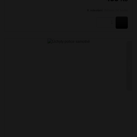
K odeslání:
Během 24 hodin
KOUPI
SIMONA