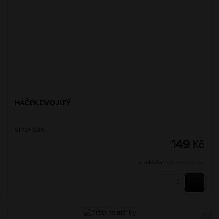
HÁČEK DVOJITÝ
SI 7253-26
149
Kč
K odeslání:
Během 24 hodin
KOUPI