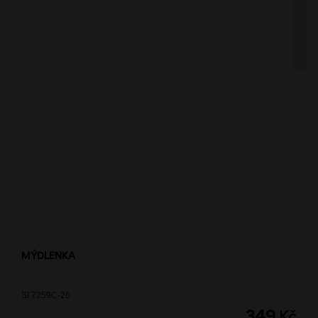
SIMONA
MÝDLENKA
SI 7259C-26
349
Kč