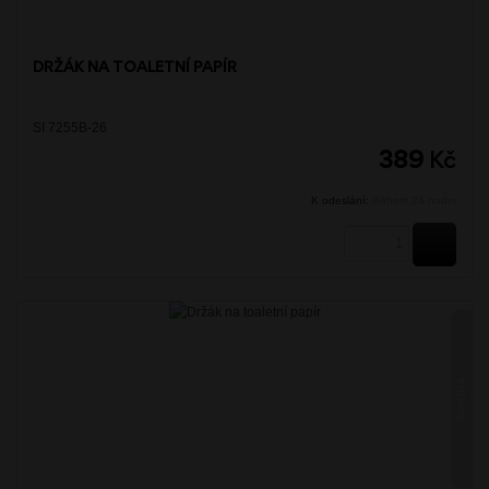
DRŽÁK NA TOALETNÍ PAPÍR
SI 7255B-26
389
Kč
K odeslání:
Během 24 hodin
KOUPI
SIMONA