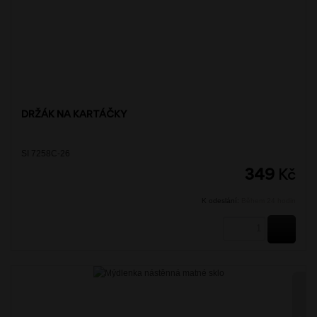
DRŽÁK NA KARTÁČKY
SI 7258C-26
349
Kč
K odeslání:
Během 24 hodin
KOUPI