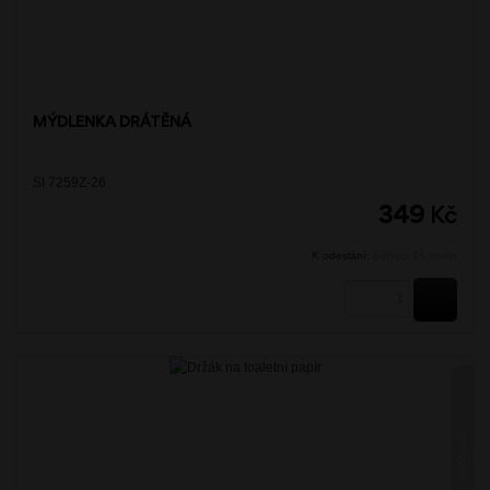
MÝDLENKA DRÁTĚNÁ
SI 7259Z-26
349
Kč
K odeslání:
Během 24 hodin
KOUPI
SIMONA