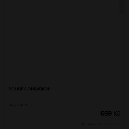
POLICE S OHRÁDKOU
SI 7291X-26
659
Kč
K odeslání:
Během 24 hodin