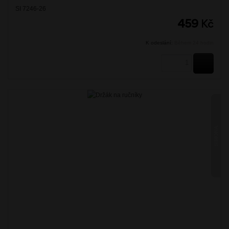
SI 7246-26
459
Kč
K odeslání:
Během 24 hodin
KOUPI
SIMONA