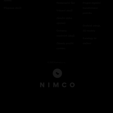
zásilka
Reklamační řád
Projekt digitální
Přeprava zboží
transformace
Vrácení zboží
podniku
Záruční doba
výrobků
Grafické zdroje,
Ochrana
3D modely
osobních údajů
Katalogy ke
Zásady použití
stažení
cookies
© 2026 Romvel s.r.o.