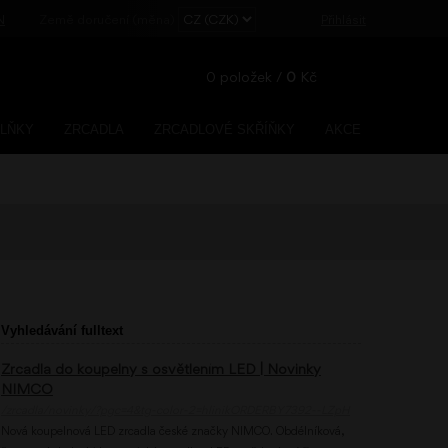
N
Země doručení (měna)
Přihlásit
0
položek /
0
Kč
PLŇKY
ZRCADLA
ZRCADLOVÉ SKŘÍŇKY
AKCE
Registrace
Zapomenuté heslo?
Vyhledávání fulltext
Zrcadla do koupelny s osvětlením LED | Novinky
NIMCO
/zrcadla/novinky/?pgc=4&tg-color-2=hlinikORDERBY7392--LZpH
Nová koupelnová LED zrcadla české značky NIMCO. Obdélníková,