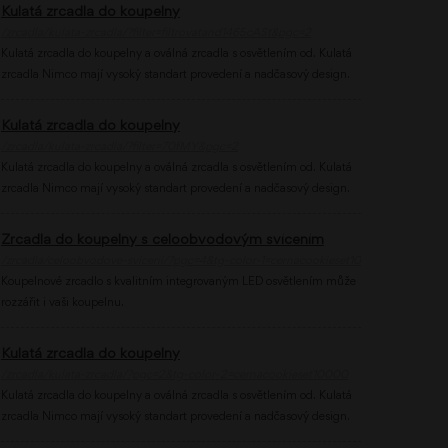
Kulatá zrcadla do koupelny
/zrcadla/kulata-zrcadla/?filter=filtrovatand1465cASt&pgc=2
Kulatá zrcadla do koupelny a oválná zrcadla s osvětlením od. Kulatá
zrcadla Nimco mají vysoký standart provedení a nadčasový design.
Kulatá zrcadla do koupelny
/zrcadla/kulata-zrcadla/?filter=70fMY&pgc=2
Kulatá zrcadla do koupelny a oválná zrcadla s osvětlením od. Kulatá
zrcadla Nimco mají vysoký standart provedení a nadčasový design.
Zrcadla do koupelny s celoobvodovým svícením
/zrcadla/celoobvodove-sviceni/?pgc=4&tg-color-1=cernacookieset10000
Koupelnové zrcadlo s kvalitním integrovaným LED osvětlením může
rozzářit i vaši koupelnu.
Kulatá zrcadla do koupelny
/zrcadla/kulata-zrcadla/?pgc=2&tg-color-2=cernacookieset10000
Kulatá zrcadla do koupelny a oválná zrcadla s osvětlením od. Kulatá
zrcadla Nimco mají vysoký standart provedení a nadčasový design.