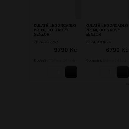
KULATÉ LED ZRCADLO
KULATÉ LED ZRCADLO
PR. 80, DOTYKOVÝ
PR. 60, DOTYKOVÝ
SENZOR
SENZOR
ZP 24002RVX
ZP 24000RVX
9790
Kč
6790
Kč
K odeslání:
Během 24 hodin
K odeslání:
Během 24 hodin
KOUPIT
C