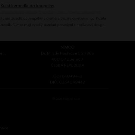
Kulatá zrcadla do koupelny
/zrcadla/kulata-zrcadla/?pgc=2&tg-color-2=cernacookieset11111
Kulatá zrcadla do koupelny a oválná zrcadla s osvětlením od. Kulatá
zrcadla Nimco mají vysoký standart provedení a nadčasový design.
NIMCO
den.
Dr. Milady Horákové 561/86a
460 07 Liberec 7
ČESKÁ REPUBLIKA
.
IČO: 64049442
DIČ: CZ64049442
© 2026 Romvel s.r.o.
rmace