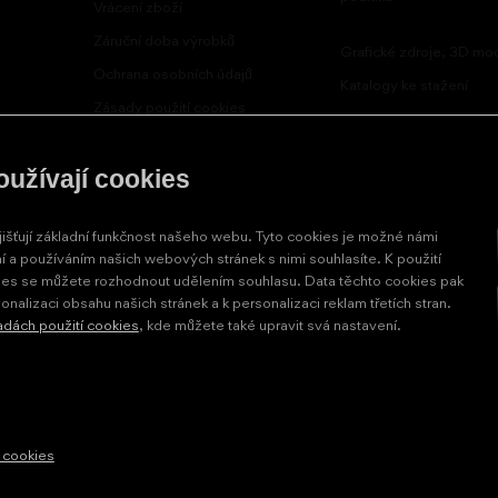
Vrácení zboží
Záruční doba výrobků
Grafické zdroje, 3D mo
Ochrana osobních údajů
Katalogy ke stažení
Zásady použití cookies
oužívají cookies
šťují základní funkčnost našeho webu. Tyto cookies je možné námi
 a používáním našich webových stránek s nimi souhlasíte. K použití
ies se můžete rozhodnout udělením souhlasu. Data těchto cookies pak
onalizaci obsahu našich stránek a k personalizaci reklam třetích stran.
dách použití cookies
, kde můžete také upravit svá nastavení.
 cookies