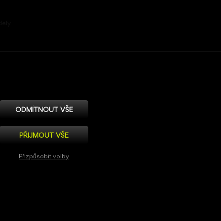
dely
Web by:
< str!ct >
ODMÍTNOUT VŠE
PŘIJMOUT VŠE
Přizpůsobit volby
Nezbytně nutné
Výkonové
Pro cílení