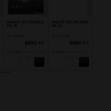
KULATÉ LED ZRCADLO
KULATÉ LED ZRCADLO
PR. 80
PR. 60
ZP 24002R
ZP 24000R
8990
Kč
5990
Kč
K odeslání:
Během 24 hodin
K odeslání:
Během 24 hodin
KOUPIT
KOUPIT
KOUPIT
elkem:
4