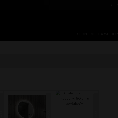
|
E
CZ
KOUPELNOVÉ A WC DO
4000
24000
24000