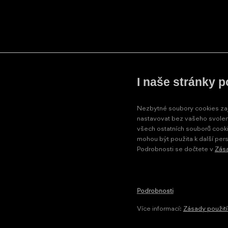
I naše stránky p
Odebírejte naše novinky
Nezbytné soubory cookies zaji
nastavovat bez vašeho svolení
Potvrzení (ochrana)
všech ostatních souborů cook
Opište čtvrtý znak ze slova
NIMCOcz
mohou být použita k další pers
Podrobnosti se dočtete v
Zása
Souhlasím se
zpracováním osobních údajů
.
Podrobnosti
Více informací:
Zásady použití