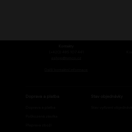
Kontakty
(+420) 485 107 441
Kon
eshop@nimco.cz
Další kontaktní informace
Doprava a platba
Stav objednávky
Doprava a platba
Stav vyřízení objednáv
Poškozená zásilka
Přeprava zboží