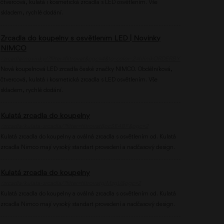
čtvercová, kulatá i kosmetická zrcadla s LED osvětlením. Vše
skladem, rychlé dodání.
Zrcadla do koupelny s osvětlením LED | Novinky
NIMCO
/zrcadla/novinky/?filter=filtrovat&pgc=4&tg-color-2=hlinikORDERBY7392--LZpH
Nová koupelnová LED zrcadla české značky NIMCO. Obdélníková,
čtvercová, kulatá i kosmetická zrcadla s LED osvětlením. Vše
skladem, rychlé dodání.
Kulatá zrcadla do koupelny
/zrcadla/kulata-zrcadla/?filter=filtrovat8pcSE4BF&pgc=2
Kulatá zrcadla do koupelny a oválná zrcadla s osvětlením od. Kulatá
zrcadla Nimco mají vysoký standart provedení a nadčasový design.
Kulatá zrcadla do koupelny
/zrcadla/kulata-zrcadla/?filter=filtrovatgiMzgU&pgc=2
Kulatá zrcadla do koupelny a oválná zrcadla s osvětlením od. Kulatá
zrcadla Nimco mají vysoký standart provedení a nadčasový design.