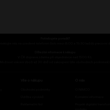
Potřebujete poradit?
taktujte nás na uvedené telefonní číslo mezi 8:00 a 15:30 každý pracovní 
Důležité informace k nákupu
V ČR doprava zdarma při objednávce nad 1500 Kč.
Možnost vrácení zboží až 30 dnů od zakoupení (dle obchodních podmínek)
Vše o nákupu
O nás
ky
Obchodní podmínky
O NIMCO
Údržba výrobků
Kontaktní informace
Reklamační řád
Projekt digitální transfo
podniku