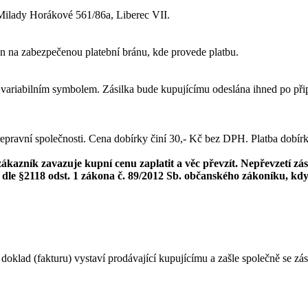
Milady Horákové 561/86a, Liberec VII.
n na zabezpečenou platební bránu, kde provede platbu.
a variabilním symbolem. Zásilka bude kupujícímu odeslána ihned po přip
epravní společnosti. Cena dobírky činí 30,- Kč bez DPH. Platba dobír
kazník zavazuje kupní cenu zaplatit a věc převzít. Nepřevzetí zá
dle §2118 odst. 1 zákona č. 89/2012 Sb. občanského zákoníku, kd
oklad (fakturu) vystaví prodávající kupujícímu a zašle společně se zás