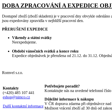
DOBA ZPRACOVÁNÍ A EXPEDICE OB
Dostupné zboží (zboží skladem) je v pracovní dny obvykle odesláno 
jsou expedovány zpravidla v nejbližší pracovní den.
PŘERUŠENÍ EXPEDICE
Víkendy a státní svátky
Neexpedujeme.
Období vánočních svátků a konce roku
Expedice objednávek je přerušena od 21.12. do 31.12. Objedná
Romvel s.r.o.
Potřebujete poradit?
Kontakty
Kontaktujte nás na uvedené telefonní čísl
(+420) 485 107 441
eshop@nimco.cz
Důležité informace k nákupu
V ČR doprava zdarma při objednávce nad
Další kontaktní informace
Možnost vrácení zboží až 30 dnů od zako