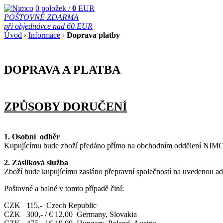
0
položek /
0
EUR
POŠTOVNÉ ZDARMA
při objednávce nad 60 EUR
Úvod
›
Informace
›
Doprava platby
DOPRAVA A PLATBA
ZPŮSOBY DORUČENÍ
1. Osobní odběr
Kupujícímu bude zboží předáno přímo na obchodním oddělení NIMCO,
2. Zásilková služba
Zboží bude kupujícímu zasláno přepravní společností na uvedenou ad
Poštovné a balné v tomto případě činí:
CZK 115,- Czech Republic
CZK 300,- / € 12,00 Germany, Slovakia