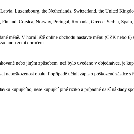
, Latvia, Luxembourg, the Netherlands, Switzerland, the United Kingd
Finland, Corsica, Norway, Portugal, Romania, Greece, Serbia, Spain
ané měně. V horní liště online obchodu nastavte měnu (CZK nebo €) a 
 zadanou zemi doručení.
opakovaně nebo jiným způsobem, než bylo uvedeno v objednávce, je ku
ovat nepoškozenost obalu. Popřípadě učinit zápis o poškozené zásilce s
avku kupujícího, nese kupující plné riziko a případné další náklady s