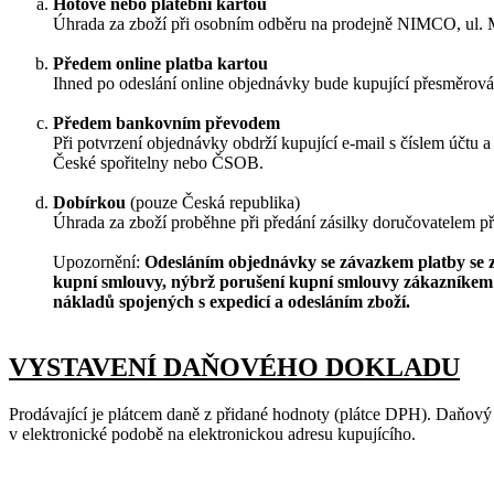
Hotově nebo platební kartou
Úhrada za zboží při osobním odběru na prodejně NIMCO, ul. 
Předem online platba kartou
Ihned po odeslání online objednávky bude kupující přesměrová
Předem bankovním převodem
Při potvrzení objednávky obdrží kupující e-mail s číslem účtu 
České spořitelny nebo ČSOB.
Dobírkou
(pouze Česká republika)
Úhrada za zboží proběhne při předání zásilky doručovatelem př
Upozornění:
Odesláním objednávky se závazkem platby se zá
kupní smlouvy, nýbrž porušení kupní smlouvy zákazníkem 
nákladů spojených s expedicí a odesláním zboží.
VYSTAVENÍ DAŇOVÉHO DOKLADU
Prodávající je plátcem daně z přidané hodnoty (plátce DPH). Daňový d
v elektronické podobě na elektronickou adresu kupujícího.