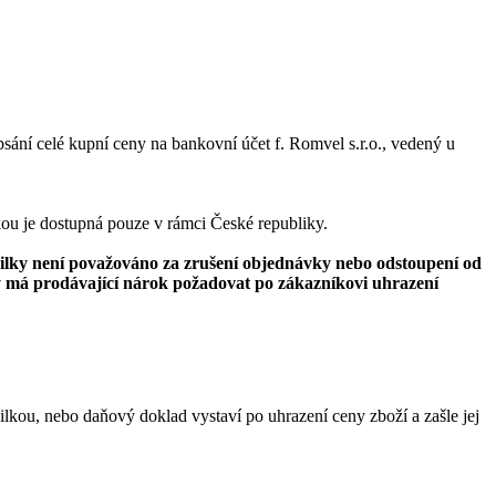
sání celé kupní ceny na bankovní účet f. Romvel s.r.o., vedený u
kou je dostupná pouze v rámci České republiky.
silky není považováno za zrušení objednávky nebo odstoupení od
y má prodávající nárok požadovat po zákazníkovi uhrazení
ilkou, nebo daňový doklad vystaví po uhrazení ceny zboží a zašle jej