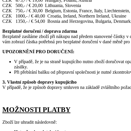
CZK 475,- / € 19,00 Hungary, Poland, Austria
CZK 500,- / € 20,00 Lithuania, Slovenia
CZK 750,- / € 30,00 Belgium, Estonia, France, Italy, Liechtenstein
CZK 1000,- / € 40,00 Croatia, Ireland, Northern Ireland, Ukraine
CZK 1350,- / € 54,00 Bosnia and Herzegovina, Bulgaria, Denmark, 
Bezplatné doručení / doprava zdarma
Bezplatně zasíláme zboží při nákupu nad předem stanovené částky v d
vám zobrazí částka potřebná pro bezplatné doručení v dané měně pro
UPOZORNĚNÍ PRO DORUČENÍ:
V případě, že je na straně kupujícího nutno zboží doručovat 
zásilky.
Při přebírání balíku od přepravní společnosti je nutné zkontrol
3. Vlastní způsob dopravy kupujícího
V případě, že je způsob dopravy smluven na základě zvláštního požad
MOŽNOSTI PLATBY
Zboží lze uhradit následovně: