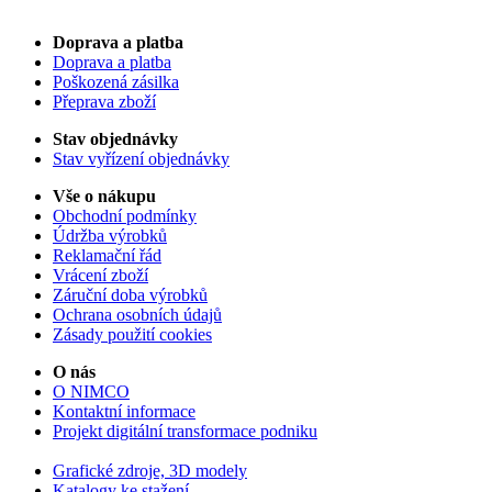
Doprava a platba
Doprava a platba
Poškozená zásilka
Přeprava zboží
Stav objednávky
Stav vyřízení objednávky
Vše o nákupu
Obchodní podmínky
Údržba výrobků
Reklamační řád
Vrácení zboží
Záruční doba výrobků
Ochrana osobních údajů
Zásady použití cookies
O nás
O NIMCO
Kontaktní informace
Projekt digitální transformace podniku
Grafické zdroje, 3D modely
Katalogy ke stažení