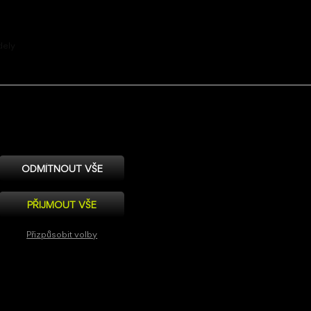
dely
Web by:
< str!ct >
ODMÍTNOUT VŠE
PŘIJMOUT VŠE
Přizpůsobit volby
Nezbytně nutné
Výkonové
Pro cílení