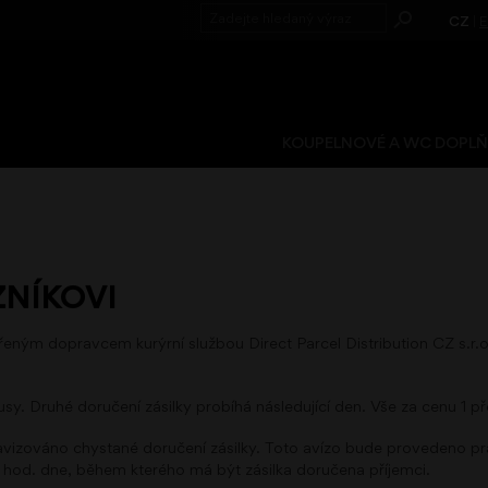
CZ
|
KOUPELNOVÉ A WC DOPL
ZNÍKOVI
řeným dopravcem kurýrní službou Direct Parcel Distribution CZ s.r
y. Druhé doručení zásilky probíhá následující den. Vše za cenu 1 př
 avizováno chystané doručení zásilky. Toto avízo bude provedeno p
 hod. dne, během kterého má být zásilka doručena příjemci.