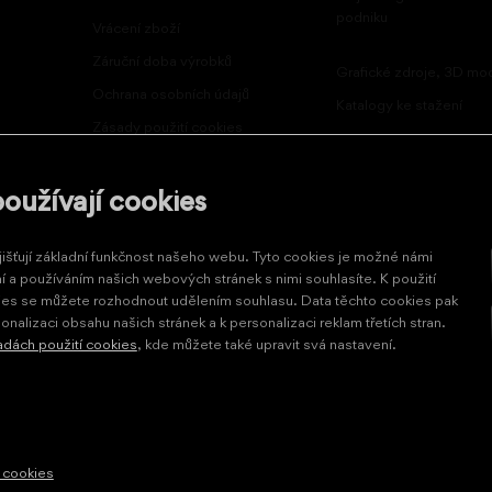
podniku
Vrácení zboží
Záruční doba výrobků
Grafické zdroje, 3D mo
Ochrana osobních údajů
Katalogy ke stažení
Zásady použití cookies
používají cookies
šťují základní funkčnost našeho webu. Tyto cookies je možné námi
 a používáním našich webových stránek s nimi souhlasíte. K použití
ies se můžete rozhodnout udělením souhlasu. Data těchto cookies pak
onalizaci obsahu našich stránek a k personalizaci reklam třetích stran.
dách použití cookies
, kde můžete také upravit svá nastavení.
 cookies