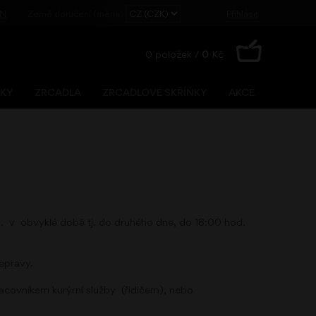
EN
Země doručení (měna)
Přihlásit
0
položek /
0
Kč
ŇKY
ZRCADLA
ZRCADLOVÉ SKŘÍŇKY
AKCE
Registrace
Zapomenuté heslo?
.o. v obvyklé době tj. do druhého dne, do 18:00 hod.
epravy.
racovníkem kurýrní služby (řidičem), nebo