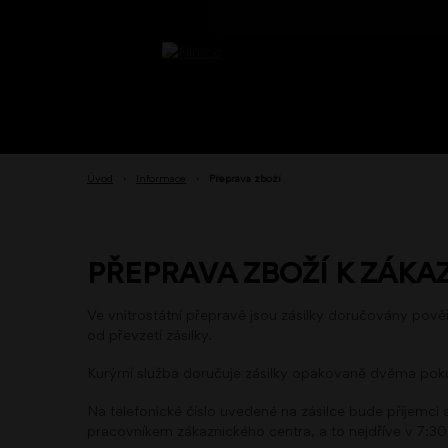
Úvod
›
Informace
›
Přeprava zboží
PŘEPRAVA ZBOŽÍ K ZÁKA
Ve vnitrostátní přepravě jsou zásilky doručovány pově
od převzetí zásilky.
Kurýrní služba doručuje zásilky opakovaně dvěma pokus
Na telefonické číslo uvedené na zásilce bude příjemci
pracovníkem zákaznického centra, a to nejdříve v 7:30