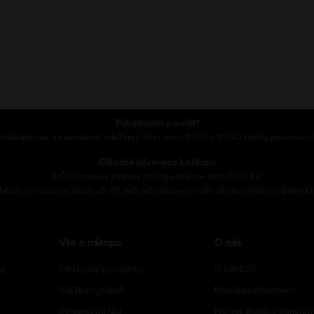
Potřebujete poradit?
taktujte nás na uvedené telefonní číslo mezi 8:00 a 15:30 každý pracovní 
Důležité informace k nákupu
V ČR doprava zdarma při objednávce nad 1500 Kč.
Možnost vrácení zboží až 30 dnů od zakoupení (dle obchodních podmínek)
Vše o nákupu
O nás
ky
Obchodní podmínky
O NIMCO
Údržba výrobků
Kontaktní informace
Reklamační řád
Projekt digitální transfo