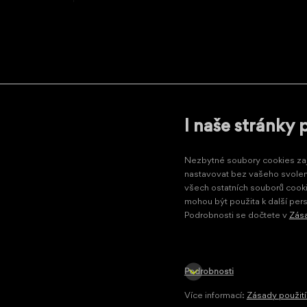
I naše stránky 
Odebírejte naše novinky
Nezbytné soubory cookies zaji
nastavovat bez vašeho svolení
Potvrzení (ochrana)
všech ostatních souborů cook
Opište čtvrtý znak ze slova
NIMCOcz
mohou být použita k další pers
Podrobnosti se dočtete v
Zása
Souhlasím se
zpracováním osobních údajů
.
Podrobnosti
Více informací:
Zásady použití