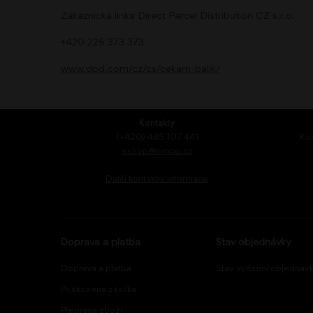
Zákaznická linka Direct Parcel Distribution CZ s.r.o.
+420 225 373 373
www.dpd.com/cz/cs/cekam-balik/
Kontakty
(+420) 485 107 441
Kon
eshop@nimco.cz
Další kontaktní informace
Doprava a platba
Stav objednávky
Doprava a platba
Stav vyřízení objednáv
Poškozená zásilka
Přeprava zboží