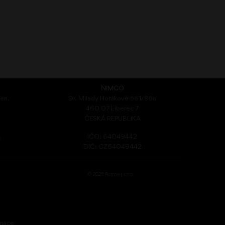
NIMCO
den.
Dr. Milady Horákové 561/86a
460 07 Liberec 7
ČESKÁ REPUBLIKA
.
IČO: 64049442
DIČ: CZ64049442
© 2026 Romvel s.r.o.
rmace