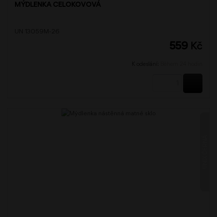
MÝDLENKA CELOKOVOVÁ
UN 13059M-26
559
Kč
K odeslání:
Během 24 hodin
KOUPI
UNIX ČERNÁ