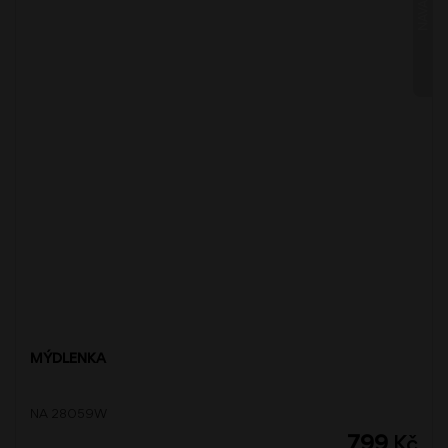
NAVA
MÝDLENKA
NA 28059W
799
Kč