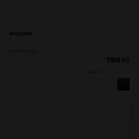
MÝDLENKA
Ki-14059C-90
1189
Kč
K odeslání:
Během 24 hodin
KOUPI
KIBO ČERNÁ