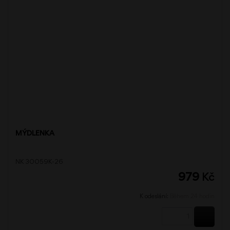
MÝDLENKA
NK 30059K-26
979
Kč
K odeslání:
Během 24 hodin
KOUPI