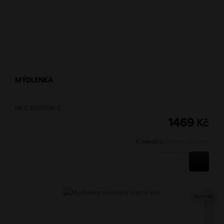
MÝDLENKA
NKZ 30059K-Z
1469
Kč
K odeslání:
Během 24 hodin
KOUPI
Novinka