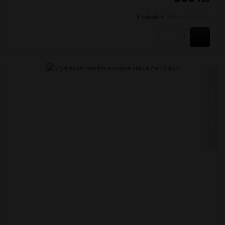
K odeslání:
Během 24 hodin
KOUPI
NIKAU ČERNÁ