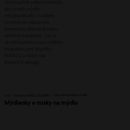
dostatečně velké a hluboké,
aby z nich mýdlo
nevypadávalo. V našem
sortimentu naleznete
keramické, skleněné nebo
drátěné mýdlenky. Lze je
skvěle kombinovat s dalšími
koupelnovými doplňky
NIMCO a držet tak
jednotný design.
Úvod
›
Koupelnové doplňky a WC doplňky
›
?ctg=mydlenky-misky-na-mydlo
Mýdlenky a misky na mýdlo