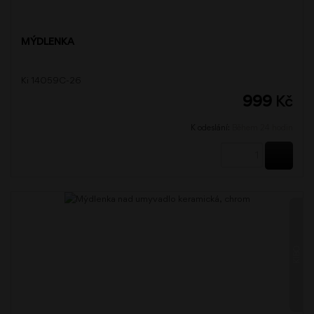
MÝDLENKA
Ki 14059C-26
999
Kč
K odeslání:
Během 24 hodin
KOUPI
KIBO