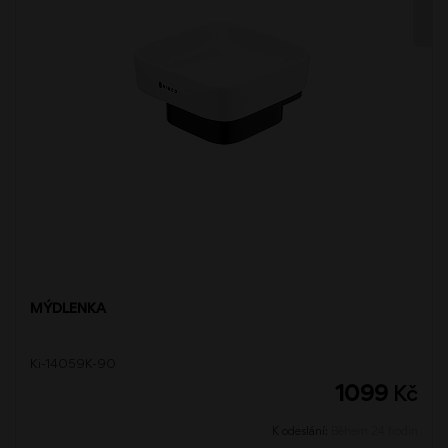
MÝDLENKA
Ki-14059K-90
1099
Kč
K odeslání:
Během 24 hodin