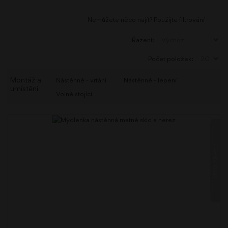
Nemůžete něco najít? Použijte filtrování
Řazení:
Počet položek:
Montáž a
Nástěnné - vrtání
Nástěnné - lepení
umístění
Volně stojící
UNIX NEREZ