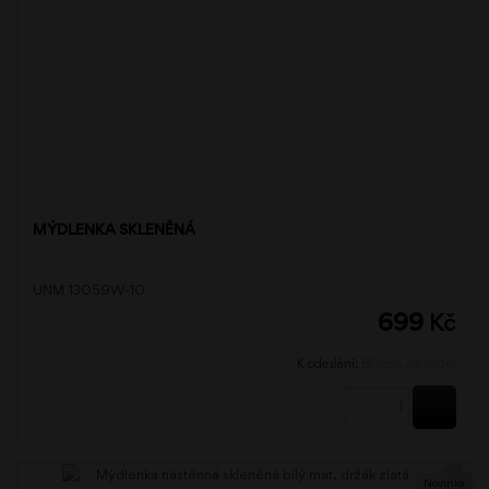
MÝDLENKA SKLENĚNÁ
UNM 13059W-10
699
Kč
K odeslání:
Během 24 hodin
KOUPI
Novinka