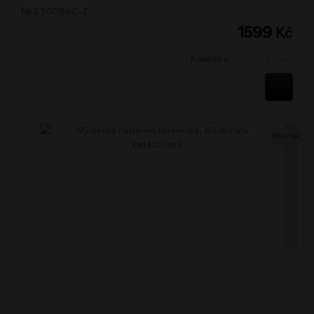
NKZ 30059C-Z
1599
Kč
K odeslání:
Během 24 hodin
KOUPI
NIKAU ZLATÁ KARTÁČOVANÁ
Novinka