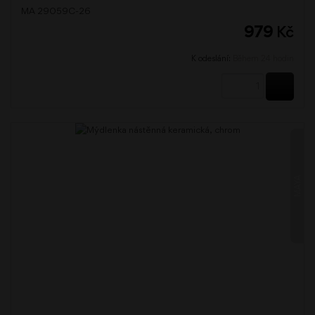
MA 29059C-26
979
Kč
K odeslání:
Během 24 hodin
KOUPI
MAYA