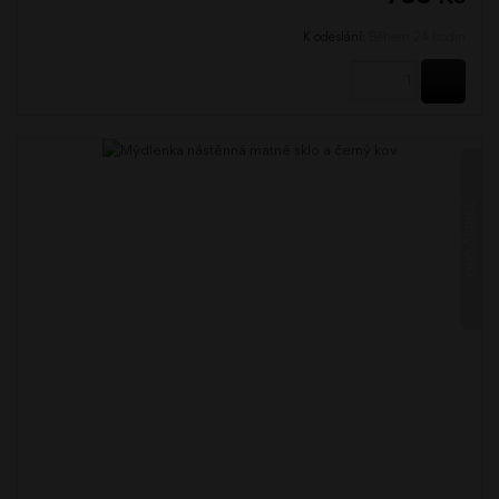
K odeslání:
Během 24 hodin
KOUPI
KIBO ČERNÁ