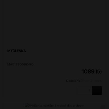
MÝDLENKA
MAC 29059K-90
1089
Kč
K odeslání:
Během 24 hodin
KOUPI