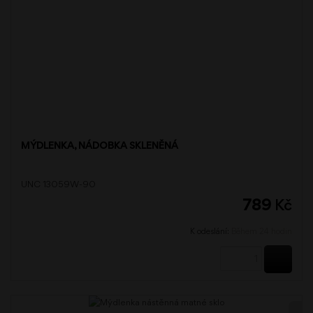
MÝDLENKA, NÁDOBKA SKLENĚNÁ
UNC 13059W-90
789
Kč
K odeslání:
Během 24 hodin
KOUPI