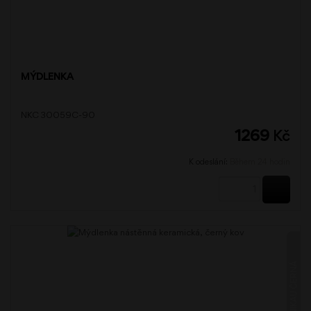
MÝDLENKA
NKC 30059C-90
1269
Kč
K odeslání:
Během 24 hodin
KOUPI
NIKAU ČERNÁ