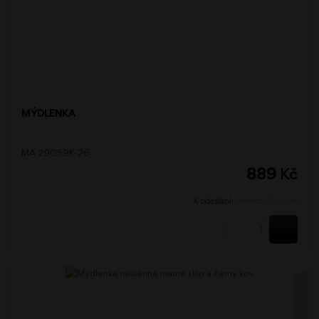
MÝDLENKA
MA 29059K-26
889
Kč
K odeslání:
Během 24 hodin
KOUPI