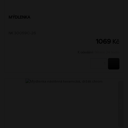
MÝDLENKA
NK 30059C-26
1069
Kč
K odeslání:
Během 24 hodin
KOUPI
NIKAU