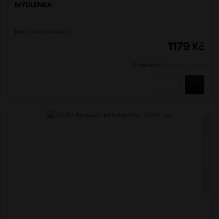
MÝDLENKA
MAC 29059C-90
1179
Kč
K odeslání:
Během 24 hodin
KOUPI
MAYA ČERNÁ