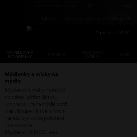
Přihlásit
CZ
|
EN
Země doručení (měna)
0
položek /
0
Kč
KOUPELNOVÉ A
ZRCADLOVÉ
ZRCADLA
AKCE
WC DOPLŇKY
SKŘÍŇKY
Registrace
E-SHOP
Zapomenuté
Mýdlenky a misky na
heslo?
mýdlo
Mýdlenky a misky na mýdlo
pomáhají udržet čistotu
umyvadla. I tuhá mýdla totiž
mají v koupelně své místo a
nemusí být volně položená
na umyvadle.
Mýdlenky NIMCO jsou