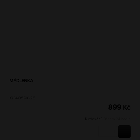
MÝDLENKA
Ki 14059K-26
899
Kč
K odeslání:
Během 24 hodin
KOUPI