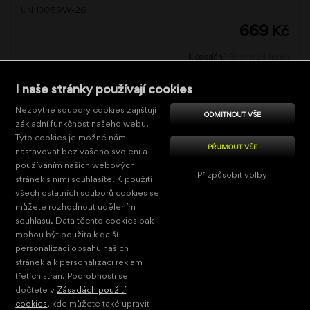
UN 13059W-26
669
Kč
K odeslání:
Během 24 hodin
KOUPI
I naše stránky používají cookies
Nezbytné soubory cookies zajišťují
Celkem:
48
ODMÍTNOUT VŠE
základní funkčnost našeho webu.
Tyto cookies je možné námi
1
2
|<
<<
PŘIJMOUT VŠE
nastavovat bez vašeho svolení a
zobrazit další
3
>>
>|
používáním našich webových
Přizpůsobit volby
stránek s nimi souhlasíte. K použití
načítat
všech ostatních souborů cookies se
automaticky
Nezbytně nutné
můžete rozhodnout udělením
souhlasu. Data těchto cookies pak
Výkonové
mohou být použita k další
Kontakty
Potřebujete poradit?
NIMCO
personalizaci obsahu našich
Pro cílení
(+420) 485 107 441
Kontaktujte nás na uvedené telefonní číslo
Dr. Milady Horákové
stránek a k personalizaci reklam
eshop@nimco.cz
mezi 8:00 a 15:30 každý pracovní den.
561/86a
Funkční
třetích stran. Podrobnosti se
460 07 Liberec 7
Důležité informace k nákupu
dočtete v
Zásadách použití
Další kontaktní
ČESKÁ REPUBLIKA
Nezařazené
V ČR doprava zdarma při objednávce
cookies
, kde můžete také upravit
informace