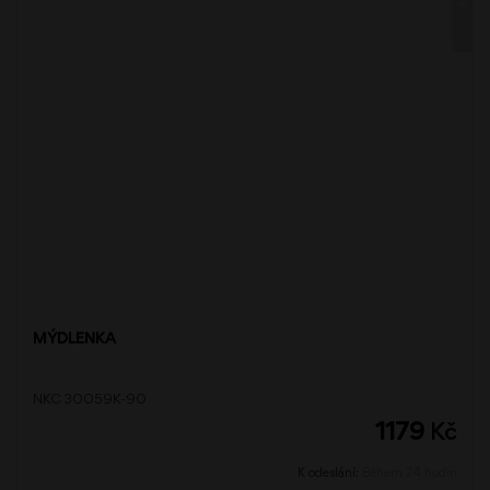
MÝDLENKA
NKC 30059K-90
1179
Kč
K odeslání:
Během 24 hodin