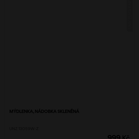
UNIX ZLATÁ KARTÁČOVANÁ
MÝDLENKA, NÁDOBKA SKLENĚNÁ
UNZ 13059W-Z
999
Kč