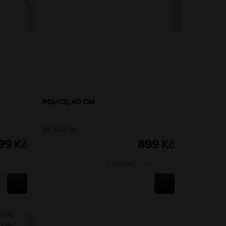
POLICE, 40 CM
BR X340-26
99
Kč
899
Kč
m 24 hodin
K odeslání:
Během 24 hodin
KOUPIT
KOUPIT