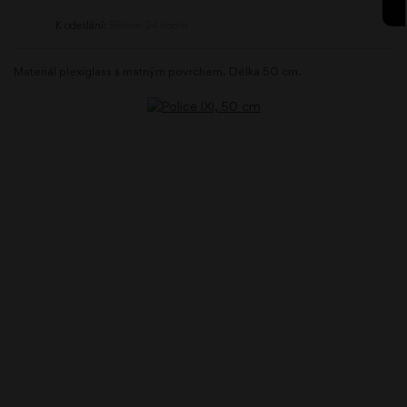
K odeslání:
Během 24 hodin
Materiál plexiglass s matným povrchem. Délka 50 cm.