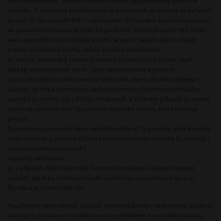
bělící prostředky). Tyto prostředky nemusí být používány přímo na
výrobky. V omezeně provětrávaných prostorech je vhodné se vyhnout
použití těchto prostředků – odpařované chlorované sloučeniny mohou
na povrchu kondenzovat a tím ho poškodit. Pokud je nutné tyto čisticí
nebo desinfekční prostředky použít, je nutné zajistit dobré větrání
prostor a čištěné povrchy dobře a rychle opláchnout!
d) použítí prostředků stavební chemie určených pro čištění např.
dlažeb od stavebních hmot - jsou velmi korozně agresivní!
e) použití tekutých nebo pastovitých písků, které obsahují abrasivní
částice! Je třeba vyhnout se jakýmkoli drsným čisticím prostředkům,
protože ty mohou být příčinou škrábanců. V žádném případě se nesmí
používat ocelová vlna. Ta uvolňuje částečky železa, které porušují
povrch.
f) používání ponorných lázní na čištění stříbra! Ty obsahují silné kyseliny
nebo chloridy a jsou pro čištění pochromovaných výrobků či výrobků z
korozivzdorné oceli rovněž
naprosto nevhodné.
g) v případě čištění povrchů čistícími prostředky, kde není známé
složení, které by mohlo poškodit vrchní vrstvu povrchové úpravy.
Škodlivá je i kuchyňská sůl.
Používáním nevhodných čistících prostředků nebo nesprávnou údržbou
dochází k poškození výrobku vinou spotřebitele a na vzniklé závady