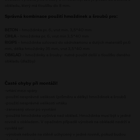
obkladu, který má tloušťku do 8 mm.
Správná kombinace použití hmoždinek a šroubů pro:
BETON
– hmoždinka pr. 6, vrut min. 3,5*40 mm
CIHLA
– hmoždinka pr. 6, vrut min 3,5*40 mm
RIGIPS
– hmoždinka uzlovací do sádrokartonu a dutých materiálů pr.6
mm, délka hmoždinky 35 mm, vrut 3,5*40 mm
OBKLAD
– hmoždinky a šrouby- nutné použít delší o tloušťku daného
obkladu (dlažby)
Časté chyby při montáži!
-vrtání mezi spáry
-použití nesprávné velikosti (průměru a délky) hmoždinek a šroubů
-použití nesprávné velikosti vrtáku
-zanesený otvor po vyvrtání
-použitá hmoždinka vyčnívá nad obklad. Hmoždinka musí být v jedné
rovině s obkladem. V opačném případě výrobek na obkladě nedrží a
vyviklá se!
-výrobek nebude na stěně uchycený v jedné rovině, pokud budou