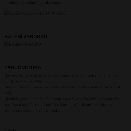
nemůže být uplatněna reklamace!
BALENÍ VÝROBKU
ZÁRUČNÍ DOBA
Na výrobky je poskytována prodloužená záruční doba na funkčnost
výrobku v délce 10 let.
Na povrchovou úpravu výrobku je poskytována záruční doba po dobu 2
roky.
Na části výrobku zahrnující: pumpička dávkovače, štětiny toaletního
kartáče, rukojeť a krytka kartáče, keramické a skleněné nádobky je
stanovena zákonná záruční doba.
GPSR