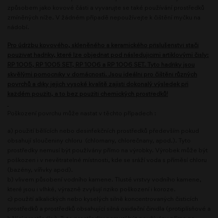
způsobem jako kovové části a vyvarujte se také používání prostředků
zmíněných níže. V žádném případě nepoužívejte k čištění myčku na
nádobí.
Pro údržbu kovového, skleněného a keramického příslušenství stačí
používat hadříky, které lze objednat pod následujícími artiklovými čísly:
RP 1005, RP 1005 SET, RP 1006 a RP 1006 SET. Tyto hadříky jsou
skvělými pomocníky v domácnosti. Jsou ideální pro čištění různých
povrchů a díky jejich vysoké kvalitě zajistí dokonalý výsledek při
každém použití, a to bez použití chemických prostředků!
Poškození povrchu může nastat v těchto případech :
a) použití bělících nebo desinfekčních prostředků především pokud
obsahují sloučeniny chloru (chlornany, chlorečnany, apod.). Tyto
prostředky nemusí být používány přímo na výrobky. Výrobek může být
poškozen i v nevětratelné místnosti, kde se sráží voda s příměsí chloru
(bazény, vířivky apod).
b) vlivem působení vodního kamene. Tlusté vrstvy vodního kamene,
které jsou i vlhké, výrazně zvyšují riziko poškození i koroze.
c) použití alkalických nebo kyselých silně koncentrovaných čisticích
prostředků a prostředků obsahující silná oxidační činidla (protiplísňové a