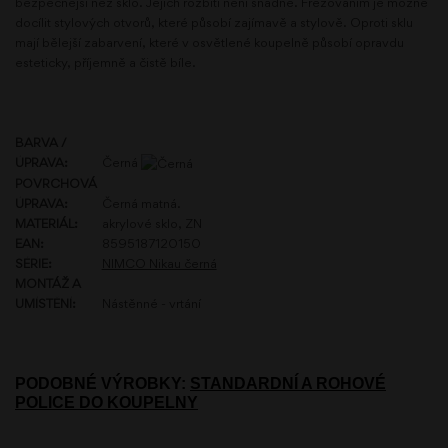
bezpečnější než sklo. Jejich rozbití není snadné. Frézováním je možné
docílit stylových otvorů, které působí zajímavě a stylově. Oproti sklu
mají bělejší zabarvení, které v osvětlené koupelně působí opravdu
esteticky, příjemně a čistě bíle.
BARVA /
ÚPRAVA:
Černá
POVRCHOVÁ
ÚPRAVA:
Černá matná.
MATERIÁL:
akrylové sklo, ZN
EAN:
8595187120150
SÉRIE:
NIMCO Nikau černá
MONTÁŽ A
UMÍSTĚNÍ:
Nástěnné - vrtání
PODOBNÉ VÝROBKY:
STANDARDNÍ A ROHOVÉ
POLICE DO KOUPELNY