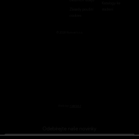
osobních údajů
Katalogy ke
Zásady použití
stažení
cookies
© 2026 Romvel s.r.o.
Web by:
< str!ct >
Odebírejte naše novinky