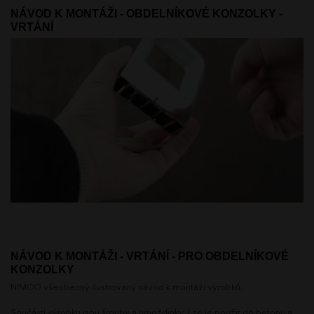
NÁVOD K MONTÁŽI - OBDELNÍKOVÉ KONZOLKY -
VRTÁNÍ
NÁVOD K MONTÁŽI - VRTÁNÍ - PRO OBDELNÍKOVÉ
KONZOLKY
NIMCO všeobecný ilustrovaný návod k montáži výrobků.
Součástí výrobku jsou šrouby a hmoždinky. Lze je použit do betonu a