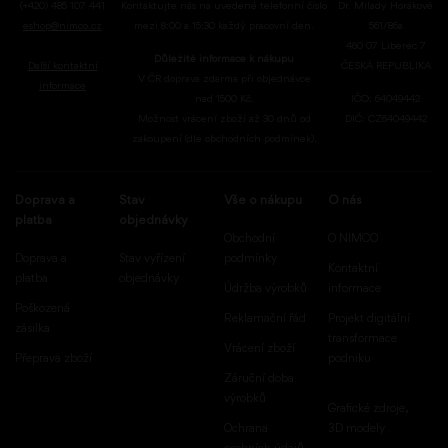
(+420) 485 107 441
Kontaktujte nás na uvedené telefonní číslo
Dr. Milady Horákové
eshop@nimco.cz
mezi 8:00 a 15:30 každý pracovní den.
561/86a
460 07 Liberec 7
Důležité informace k nákupu
Další kontaktní
ČESKÁ REPUBLIKA
V ČR doprava zdarma při objednávce
informace
nad 1500 Kč.
IČO: 64049442
Možnost vrácení zboží až 30 dnů od
DIČ: CZ64049442
zakoupení (dle obchodních podmínek).
Doprava a
Stav
Vše o nákupu
O nás
platba
objednávky
Obchodní
O NIMCO
Doprava a
Stav vyřízení
podmínky
Kontaktní
platba
objednávky
Údržba výrobků
informace
Poškozená
Reklamační řád
Projekt digitální
zásilka
transformace
Vrácení zboží
Přeprava zboží
podniku
Záruční doba
výrobků
Grafické zdroje,
Ochrana
3D modely