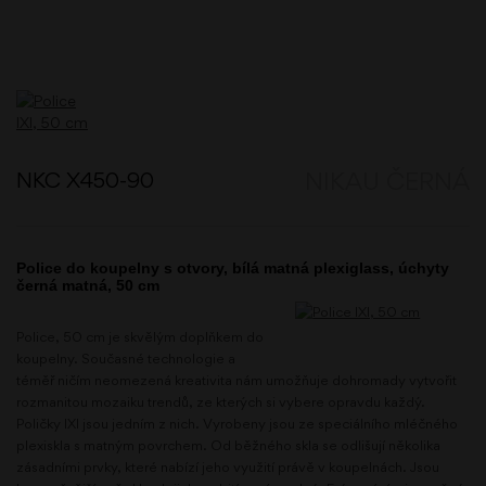
NKC X450-90
NIKAU ČERNÁ
Police do koupelny s otvory, bílá matná plexiglass, úchyty
černá matná, 50 cm
Police, 50 cm je skvělým doplňkem do
koupelny. Současné technologie a
téměř ničím neomezená kreativita nám umožňuje dohromady vytvořit
rozmanitou mozaiku trendů, ze kterých si vybere opravdu každý.
Poličky IXI jsou jedním z nich. Vyrobeny jsou ze speciálního mléčného
plexiskla s matným povrchem. Od běžného skla se odlišují několika
zásadními prvky, které nabízí jeho využití právě v koupelnách. Jsou