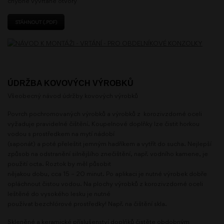
chybně vyvrtané otvory
STÁHNOUT (.PDF)
ÚDRŽBA KOVOVÝCH VÝROBKŮ
Všeobecný návod údržby kovových výrobků
Povrch pochromovaných výrobků a výrobků z korozivzdorné oceli
vyžaduje pravidelné čištění. Koupelnové doplňky lze čistit horkou
vodou s prostředkem na mytí nádobí
(saponát) a poté přeleštit jemným hadříkem a vytřít do sucha. Nejlepší
způsob na odstranění silnějšího znečištění, např. vodního kamene, je
použití octa. Roztok by měl působit
nějakou dobu, cca 15 – 20 minut. Po aplikaci je nutné výrobek dobře
opláchnout čistou vodou. Na plochy výrobků z korozivzdorné oceli
leštěné do vysokého lesku je nutné
používat bezchlórové prostředky! Např. na čištění skla.
Skleněné a keramické příslušenství doplňků čistěte obdobným