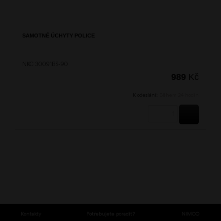
SAMOTNÉ ÚCHYTY POLICE
NKC 30091BS-90
989
Kč
K odeslání:
Během 24 hodin
KOUPIT
Kontakty
Potřebujete poradit?
NIMCO