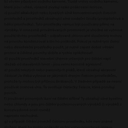
b) vlivem působení vodního kamene. Tlusté vrstvy vodního kamene,
které jsou i vlhké, výrazně zvyšují riziko poškození i koroze.
c) použití alkalických nebo kyselých silně koncentrovaných čisticích
prostředků a prostředků obsahující silná oxidační činidla (protiplísňové a
bělící prostředky). Tyto prostředky nemusí být používány přímo na
výrobky. V omezeně provětrávaných prostorech je vhodné se vyhnout
použití těchto prostředků – odpařované chlorované sloučeniny mohou
na povrchu kondenzovat a tím ho poškodit. Pokud je nutné tyto čisticí
nebo desinfekční prostředky použít, je nutné zajistit dobré větrání
prostor a čištěné povrchy dobře a rychle opláchnout!
d) použítí prostředků stavební chemie určených pro čištění např.
dlažeb od stavebních hmot - jsou velmi korozně agresivní!
e) použití tekutých nebo pastovitých písků, které obsahují abrasivní
částice! Je třeba vyhnout se jakýmkoli drsným čisticím prostředkům,
protože ty mohou být příčinou škrábanců. V žádném případě se nesmí
používat ocelová vlna. Ta uvolňuje částečky železa, které porušují
povrch.
f) používání ponorných lázní na čištění stříbra! Ty obsahují silné kyseliny
nebo chloridy a jsou pro čištění pochromovaných výrobků či výrobků z
korozivzdorné oceli rovněž
naprosto nevhodné.
g) v případě čištění povrchů čistícími prostředky, kde není známé
složení, které by mohlo poškodit vrchní vrstvu povrchové úpravy.