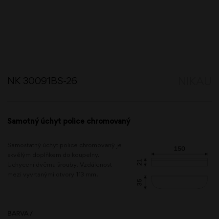
NK 30091BS-26
NIKAU
Samotný úchyt police chromovaný
Samostatný úchyt police chromovaný je
skvělým doplňkem do koupelny.
Uchycení dvěma šrouby. Vzdálenost
mezi vyvrtanými otvory 113 mm.
BARVA /