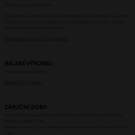
Škodlivá je i kuchyňská sůl.
Používáním nevhodných čistících prostředků nebo nesprávnou údržbou
dochází k poškození výrobku vinou spotřebitele a na vzniklé závady
nemůže být uplatněna reklamace!
BALENÍ VÝROBKU
Nimco krabicové balení.
ZÁRUČNÍ DOBA
Na výrobky je poskytována prodloužená záruční doba na funkčnost
výrobku v délce 10 let.
Na povrchovou úpravu výrobku je poskytována záruční doba po dobu 2
roky.