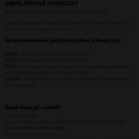
OBDELNÍKOVÉ KONZOLKY
NIMCO všeobecný ilustrovaný návod k montáži výrobků.
Součástí výrobku jsou šrouby a hmoždinky. Lze je použit do betonu a
obkladu, který má tloušťku do 8 mm.
Správná kombinace použití hmoždinek a šroubů pro:
BETON
– hmoždinka pr. 6, vrut min. 3,5*40 mm
CIHLA
– hmoždinka pr. 6, vrut min 3,5*40 mm
RIGIPS
– hmoždinka uzlovací do sádrokartonu a dutých materiálů pr.6
mm, délka hmoždinky 35 mm, vrut 3,5*40 mm
OBKLAD
– hmoždinky a šrouby- nutné použít delší o tloušťku daného
obkladu (dlažby)
Časté chyby při montáži!
-vrtání mezi spáry
-použití nesprávné velikosti (průměru a délky) hmoždinek a šroubů
-použití nesprávné velikosti vrtáku
-zanesený otvor po vyvrtání