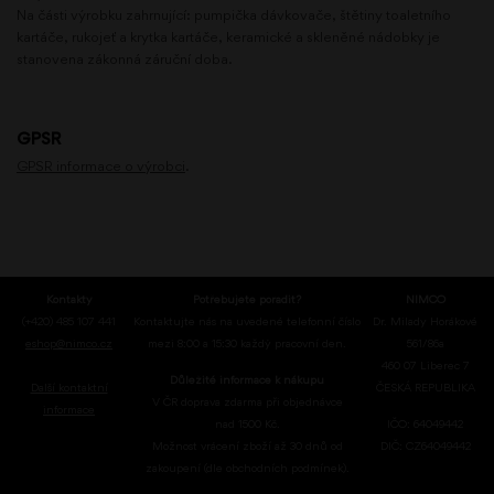
Na části výrobku zahrnující: pumpička dávkovače, štětiny toaletního
kartáče, rukojeť a krytka kartáče, keramické a skleněné nádobky je
stanovena zákonná záruční doba.
GPSR
GPSR informace o výrobci
.
Kontakty
Potřebujete poradit?
NIMCO
(+420) 485 107 441
Kontaktujte nás na uvedené telefonní číslo
Dr. Milady Horákové
eshop@nimco.cz
mezi 8:00 a 15:30 každý pracovní den.
561/86a
460 07 Liberec 7
Důležité informace k nákupu
Další kontaktní
ČESKÁ REPUBLIKA
V ČR doprava zdarma při objednávce
informace
nad 1500 Kč.
IČO: 64049442
Možnost vrácení zboží až 30 dnů od
DIČ: CZ64049442
zakoupení (dle obchodních podmínek).