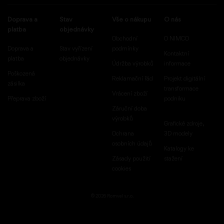
Doprava a
Stav
Vše o nákupu
O nás
platba
objednávky
Obchodní
O NIMCO
Doprava a
Stav vyřízení
podmínky
Kontaktní
platba
objednávky
Údržba výrobků
informace
Poškozená
Reklamační řád
Projekt digitální
zásilka
transformace
Vrácení zboží
Přeprava zboží
podniku
Záruční doba
výrobků
Grafické zdroje,
Ochrana
3D modely
osobních údajů
Katalogy ke
Zásady použití
stažení
cookies
© 2026 Romvel s.r.o.