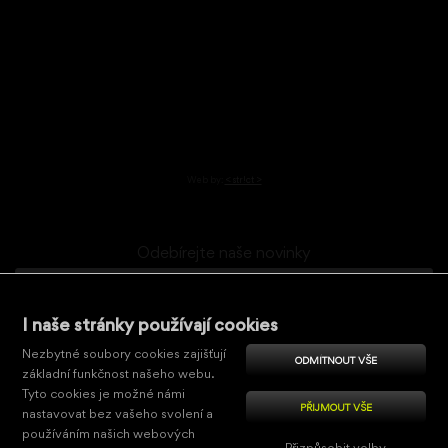
Web by:
< str!ct >
Odebírejte naše novinky
I naše stránky používají cookies
Potvrzení (ochrana)
Opište sedmý znak ze slova
NIMCOcz
Nezbytné soubory cookies zajišťují
ODMÍTNOUT VŠE
základní funkčnost našeho webu.
Tyto cookies je možné námi
PŘIJMOUT VŠE
nastavovat bez vašeho svolení a
Souhlasím se
zpracováním osobních údajů
.
používáním našich webových
Přizpůsobit volby