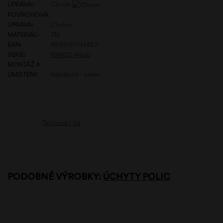
ÚPRAVA:
Chrom
POVRCHOVÁ
ÚPRAVA:
Chrom.
MATERIÁL:
ZN
EAN:
8595187114852
SÉRIE:
NIMCO Nikau
MONTÁŽ A
UMÍSTĚNÍ:
Nástěnné - vrtání
Technický list
PODOBNÉ VÝROBKY:
ÚCHYTY POLIC