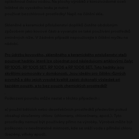
opláchnout čistou vodou. Na plochy výrobků z korozivzdorné oceli
leštěné do vysokého lesku je nutné
používat bezchlórové prostředky! Např. na čištění skla.
Skleněné a keramické příslušenství doplňků čistěte obdobným
způsobem jako kovové části a vyvarujte se také používání prostředků
zmíněných níže. V žádném případě nepoužívejte k čištění myčku na
nádobí.
Pro údržbu kovového, skleněného a keramického příslušenství stačí
používat hadříky, které lze objednat pod následujícími artiklovými čísly:
RP 1005, RP 1005 SET, RP 1006 a RP 1006 SET. Tyto hadříky jsou
skvělými pomocníky v domácnosti. Jsou ideální pro čištění různých
povrchů a díky jejich vysoké kvalitě zajistí dokonalý výsledek při
každém použití, a to bez použití chemických prostředků!
Poškození povrchu může nastat v těchto případech :
a) použití bělících nebo desinfekčních prostředků především pokud
obsahují sloučeniny chloru (chlornany, chlorečnany, apod.). Tyto
prostředky nemusí být používány přímo na výrobky. Výrobek může být
poškozen i v nevětratelné místnosti, kde se sráží voda s příměsí chloru
(bazény, vířivky apod).