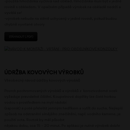
-použitá hmoždinka vyčnívá nad obklad. Hmoždinka musí být v jedné
rovině s obkladem. V opačném případě výrobek na obkladě nedrží a
vyviklá se!
-výrobek nebude na stěně uchycený v jedné rovině, pokud budou
chybně vyvrtané otvory
STÁHNOUT (.PDF)
ÚDRŽBA KOVOVÝCH VÝROBKŮ
Všeobecný návod údržby kovových výrobků
Povrch pochromovaných výrobků a výrobků z korozivzdorné oceli
vyžaduje pravidelné čištění. Koupelnové doplňky lze čistit horkou
vodou s prostředkem na mytí nádobí
(saponát) a poté přeleštit jemným hadříkem a vytřít do sucha. Nejlepší
způsob na odstranění silnějšího znečištění, např. vodního kamene, je
použití octa. Roztok by měl působit
nějakou dobu, cca 15 – 20 minut. Po aplikaci je nutné výrobek dobře