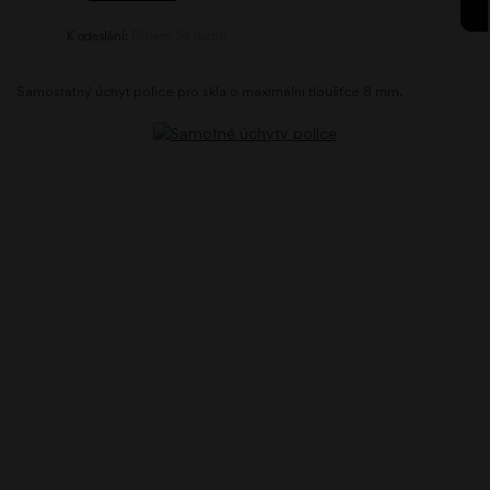
K odeslání:
Během 24 hodin
Samostatný úchyt police pro skla o maximálni tloušťce 8 mm.