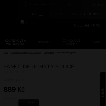
Přihlásit
CZ
|
EN
Země doručení (měna)
0
položek /
0
Kč
KOUPELNOVÉ A
ZRCADLOVÉ
ZRCADLA
AKCE
WC DOPLŇKY
SKŘÍŇKY
Registrace
Úvod
›
Koupelnové doplňky a WC doplňky
›
Úchyty polic
›
Samotné úchyty police
Zapomenuté
heslo?
SAMOTNÉ ÚCHYTY POLICE
NK 30091BS-26
Úchyty polic
889
Kč
NIKAU
KOUPIT