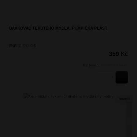
DÁVKOVAČ TEKUTÉHO MÝDLA, PUMPIČKA PLAST
ENB 31-90-05
359
Kč
K odeslání:
Během 24 hodin
KOUPI
Novinka
ENI