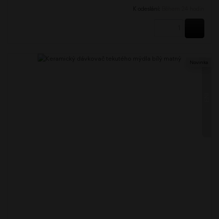
K odeslání:
Během 24 hodin
KOUPI
Novinka
ENI