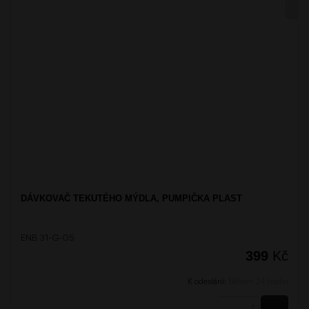
DÁVKOVAČ TEKUTÉHO MÝDLA, PUMPIČKA PLAST
ENB 31-G-05
399
Kč
K odeslání:
Během 24 hodin
KOUPI