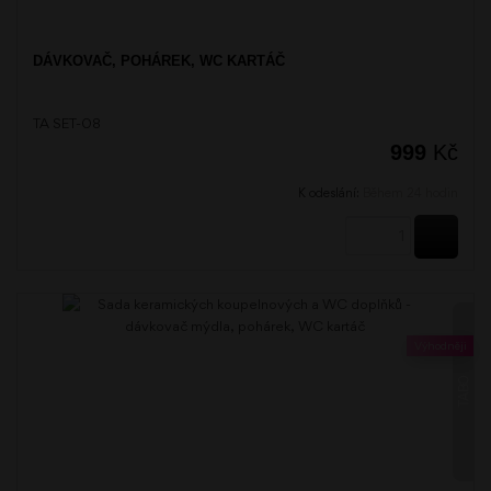
DÁVKOVAČ, POHÁREK, WC KARTÁČ
TA SET-08
999
Kč
K odeslání:
Během 24 hodin
KOUPI
Výhodněji
TABO