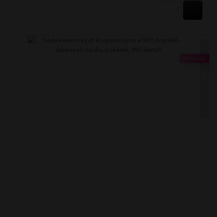
KOUPI
Výhodněji
TABO