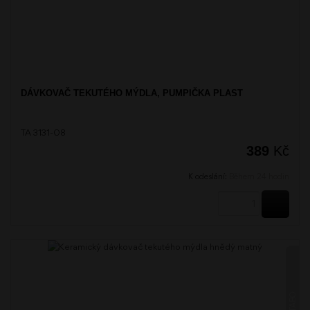
DÁVKOVAČ TEKUTÉHO MÝDLA, PUMPIČKA PLAST
TA 3131-08
389
Kč
K odeslání:
Během 24 hodin
KOUPI
TABO