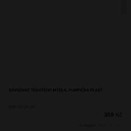
DÁVKOVAČ TEKUTÉHO MÝDLA, PUMPIČKA PLAST
ENB 31X-26-05
359
Kč
K odeslání:
Během 24 hodin