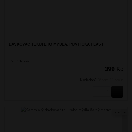
DÁVKOVAČ TEKUTÉHO MÝDLA, PUMPIČKA PLAST
ENC 31-G-90
399
Kč
K odeslání:
Během 24 hodin
KOUPI
Novinka