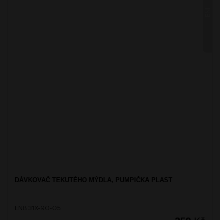
ENI
DÁVKOVAČ TEKUTÉHO MÝDLA, PUMPIČKA PLAST
ENB 31X-90-05