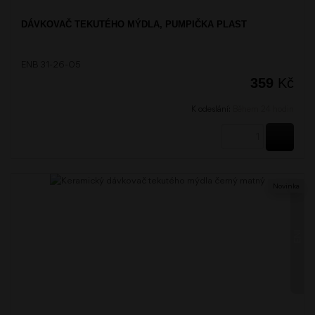
DÁVKOVAČ TEKUTÉHO MÝDLA, PUMPIČKA PLAST
ENB 31-26-05
359
Kč
K odeslání:
Během 24 hodin
KOUPI
Novinka
ENI