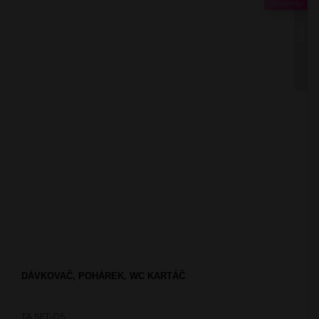
Výhodněji
TABO
DÁVKOVAČ, POHÁREK, WC KARTÁČ
TA SET-05