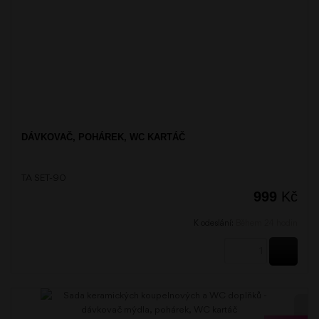
DÁVKOVAČ, POHÁREK, WC KARTÁČ
TA SET-90
999
Kč
K odeslání:
Během 24 hodin
KOUPI