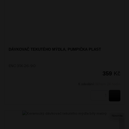
DÁVKOVAČ TEKUTÉHO MÝDLA, PUMPIČKA PLAST
ENC 31X-26-90
359
Kč
K odeslání:
Během 24 hodin
KOUPI
Novinka