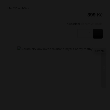
ENC 31X-G-90
399
Kč
K odeslání:
Během 24 hodin
KOUPI
Novinka
ENI