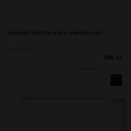
DÁVKOVAČ TEKUTÉHO MÝDLA, PUMPIČKA PLAST
ENB 31X-G-05
399
Kč
K odeslání:
Během 24 hodin
KOUPI
Novinka
ENI