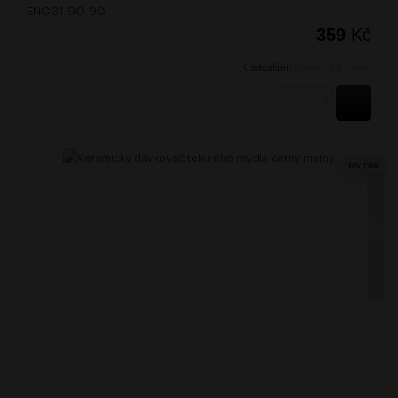
ENC 31-90-90
359
Kč
K odeslání:
Během 24 hodin
KOUPI
Novinka
ENI