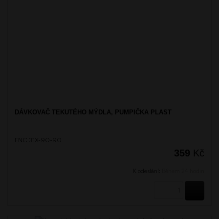
DÁVKOVAČ TEKUTÉHO MÝDLA, PUMPIČKA PLAST
ENC 31X-90-90
359
Kč
K odeslání:
Během 24 hodin
KOUPI