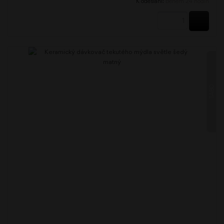
K odeslání:
Během 24 hodin
KOUPI
TABO