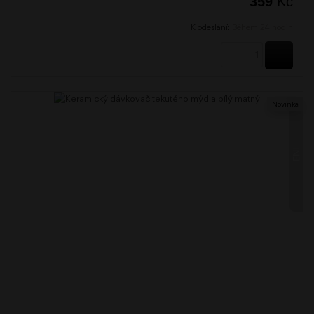
359
Kč
K odeslání:
Během 24 hodin
KOUPI
Novinka
ENI