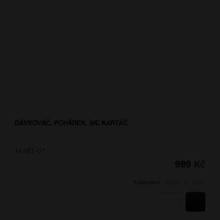
DÁVKOVAČ, POHÁREK, WC KARTÁČ
TA SET-07
999
Kč
K odeslání:
Během 24 hodin
KOUPI