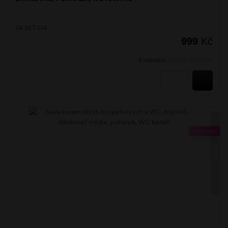
TA SET-04
999
Kč
K odeslání:
Během 24 hodin
KOUPI
Výhodněji
TABO