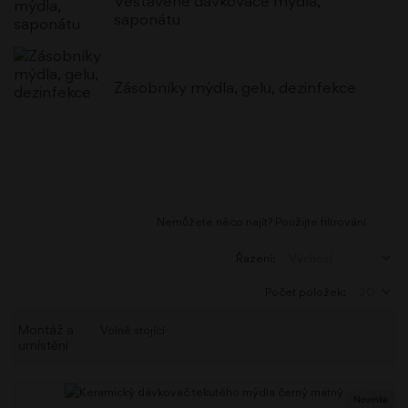
Vestavěné dávkovače mýdla,
saponátu
Zásobníky mýdla, gelu, dezinfekce
Nemůžete něco najít? Použijte filtrování
Řazení:
Počet položek:
Montáž a
Volně stojící
umístění
Novinka