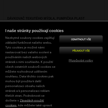
DÁVKOVAČ TEKUTÉHO MÝDLA, PUMPIČKA PLAST
I naše stránky používají cookies
TA 3131-04
389
Kč
Nezbytné soubory cookies zajišťují
ODMÍTNOUT VŠE
základní funkčnost našeho webu.
Tyto cookies je možné námi
K odeslání:
Během 24 hodin
PŘIJMOUT VŠE
nastavovat bez vašeho svolení a
používáním našich webových
KOUPI
Přizpůsobit volby
stránek s nimi souhlasíte. K použití
všech ostatních souborů cookies se
Celkem:
51
Nezbytně nutné
můžete rozhodnout udělením
souhlasu. Data těchto cookies pak
1
2
|<
<<
Výkonové
mohou být použita k další
zobrazit další
3
>>
>|
personalizaci obsahu našich
Pro cílení
načítat
stránek a k personalizaci reklam
Funkční
automaticky
třetích stran. Podrobnosti se
dočtete v
Zásadách použití
Nezařazené
cookies
, kde můžete také upravit