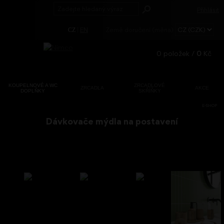
Přihlásit
|
EN
Země doručení (měna)
CZ
0
položek /
0
Kč
KOUPELNOVÉ A WC
ZRCADLOVÉ
ZRCADLA
AKCE
DOPLŇKY
SKŘÍŇKY
Registrace
E-SHOP
Zapomenuté
Dávkovače mýdla na postavení
heslo?