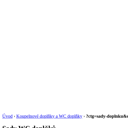
Úvod
›
Koupelnové doplňky a WC doplňky
›
?ctg=sady-doplnku&