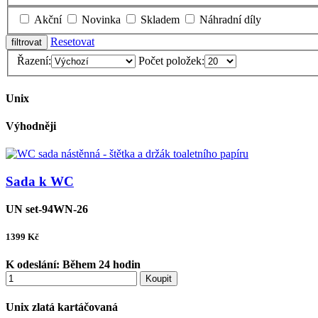
Akční
Novinka
Skladem
Náhradní díly
Resetovat
Řazení:
Počet položek:
Unix
Výhodněji
Sada k WC
UN set-94WN-26
1399
Kč
K odeslání:
Během 24 hodin
Koupit
Unix zlatá kartáčovaná