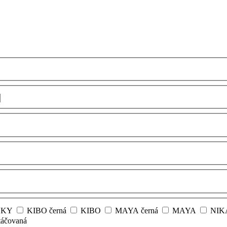
NKY
KIBO černá
KIBO
MAYA černá
MAYA
NIKA
táčovaná