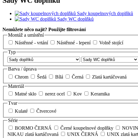
Sady WC doplňků
Sady koupelnových doplňků
Sady WC doplňků
Nemůžete něco najít? Použijte filtrování
Montáž a umístění
Nástěnné - vrtání
Nástěnné - lepení
Volně stojící
Typ
Barva / úprava
Chrom
Šedá
Bílá
Černá
Zlatá kartáčovaná
Materiál
Matné sklo
nerez ocel
Kov
Keramika
Tvar
Kulaté
Čtvercové
Série
BORMO ČERNÁ
Černé koupelnové doplňky
NOVI
NIKAU zlatá kartáčovaná
UNIX ČERNÁ
UNIX zlatá kar