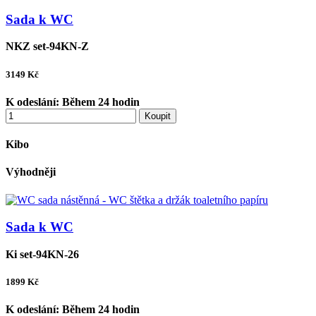
Sada k WC
NKZ set-94KN-Z
3149
Kč
K odeslání:
Během 24 hodin
Koupit
Kibo
Výhodněji
Sada k WC
Ki set-94KN-26
1899
Kč
K odeslání:
Během 24 hodin