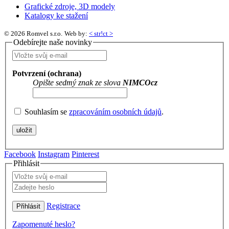
Grafické zdroje, 3D modely
Katalogy ke stažení
© 2026 Romvel s.r.o.
Web by:
< str!ct >
Odebírejte naše novinky
Potvrzení (ochrana)
Opište sedmý znak ze slova
NIMCOcz
Souhlasím se
zpracováním osobních údajů
.
Facebook
Instagram
Pinterest
Přihlásit
Registrace
Zapomenuté heslo?