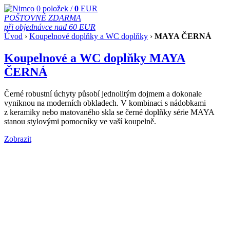
0
položek /
0
EUR
POŠTOVNÉ ZDARMA
při objednávce nad 60 EUR
Úvod
›
Koupelnové doplňky a WC doplňky
›
MAYA ČERNÁ
Koupelnové a WC doplňky MAYA
ČERNÁ
Černé robustní úchyty působí jednolitým dojmem a dokonale
vyniknou na moderních obkladech. V kombinaci s nádobkami
z keramiky nebo matovaného skla se černé doplňky série MAYA
stanou stylovými pomocníky ve vaší koupelně.
Zobrazit