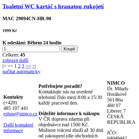
Toaletní WC kartáč s hranatou rukojetí
MAC 29094CN-HR-90
1999
Kč
K odeslání:
Během 24 hodin
Koupit
Celkem:
45
zobrazit další
|<
<<
1
2
3
>>
>|
načítat automaticky
NIMCO
Potřebujete poradit?
Dr. Milady
Kontaktujte nás na uvedené
Horákové
Kontakty
telefonní číslo mezi 8:00 a 15:30
561/86a
(+420)
každý pracovní den.
460 07
485 107 441
Liberec 7
Důležité informace k nákupu
eshop@nimco.cz
ČESKÁ
V ČR doprava zdarma při
REPUBLIKA
objednávce nad 1500 Kč.
Další kontaktní
Možnost vrácení zboží až 30 dnů
informace
IČO:
od zakoupení (dle obchodních
64049442