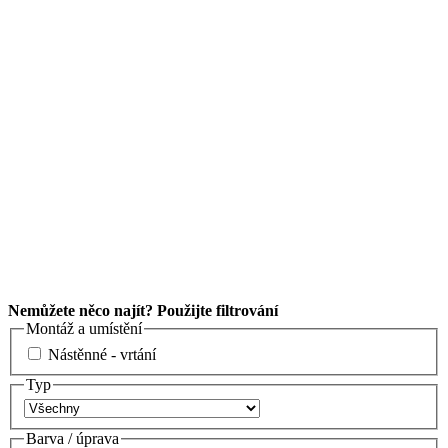
Nemůžete něco najít? Použijte filtrování
Montáž a umístění
Nástěnné - vrtání
Typ
Barva / úprava