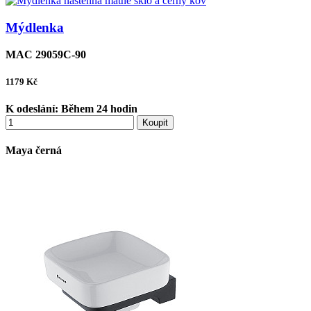
Mýdlenka
MAC 29059C-90
1179
Kč
K odeslání:
Během 24 hodin
Koupit
Maya černá