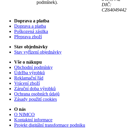
podmínek).
DIČ:
CZ64049442
Doprava a platba
Doprava a platba
Poškozená zásilka
Přeprava zboží
Stav objednávky
Stav vyřízení objednávky
Vše o nákupu
Obchodní podmínky
Údržba výrobků
Reklamační řád
Vrácení zboží
Záruční doba výrobků
Ochrana osobních údajů
Zásady použití cookies
O nás
O NIMCO
Kontaktní informace
Projekt digitální transformace podniku