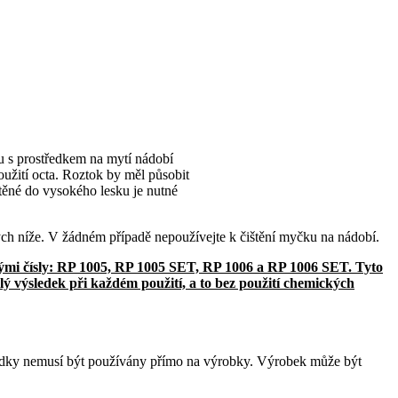
u s prostředkem na mytí nádobí
oužití octa. Roztok by měl působit
těné do vysokého lesku je nutné
ch níže. V žádném případě nepoužívejte k čištění myčku na nádobí.
ovými čísly: RP 1005, RP 1005 SET, RP 1006 a RP 1006 SET. Tyto
lý výsledek při každém použití, a to bez použití chemických
tředky nemusí být používány přímo na výrobky. Výrobek může být