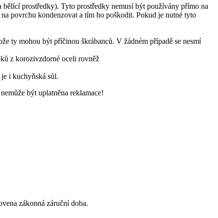
 a bělící prostředky). Tyto prostředky nemusí být používány přímo na
na povrchu kondenzovat a tím ho poškodit. Pokud je nutné tyto
rotože ty mohou být příčinou škrábanců. V žádném případě se nesmí
bků z korozivzdorné oceli rovněž
je i kuchyňská sůl.
 nemůže být uplatněna reklamace!
anovena zákonná záruční doba.