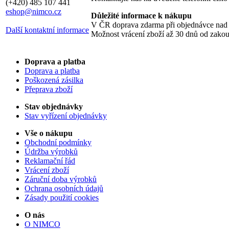
(+420) 485 107 441
eshop@nimco.cz
Důležité informace k nákupu
V ČR doprava zdarma při objednávce nad
Další kontaktní informace
Možnost vrácení zboží až 30 dnů od zako
Doprava a platba
Doprava a platba
Poškozená zásilka
Přeprava zboží
Stav objednávky
Stav vyřízení objednávky
Vše o nákupu
Obchodní podmínky
Údržba výrobků
Reklamační řád
Vrácení zboží
Záruční doba výrobků
Ochrana osobních údajů
Zásady použití cookies
O nás
O NIMCO