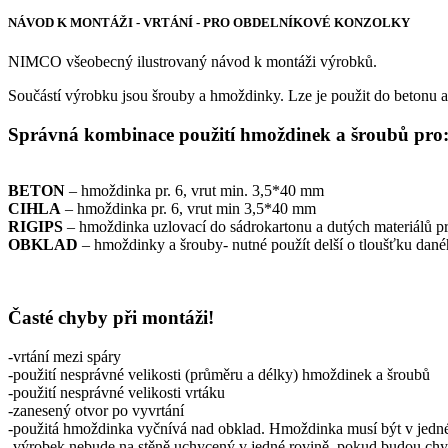
NÁVOD K MONTÁŽI - VRTÁNÍ - PRO OBDELNÍKOVÉ KONZOLKY
NIMCO všeobecný ilustrovaný návod k montáži výrobků.
Součástí výrobku jsou šrouby a hmoždinky. Lze je použit do betonu 
Správná kombinace použití hmoždinek a šroubů pro
BETON
– hmoždinka pr. 6, vrut min. 3,5*40 mm
CIHLA
– hmoždinka pr. 6, vrut min 3,5*40 mm
RIGIPS
– hmoždinka uzlovací do sádrokartonu a dutých materiálů 
OBKLAD
– hmoždinky a šrouby- nutné použít delší o tloušťku dané
Časté chyby při montáži!
-vrtání mezi spáry
-použití nesprávné velikosti (průměru a délky) hmoždinek a šroubů
-použití nesprávné velikosti vrtáku
-zanesený otvor po vyvrtání
-použitá hmoždinka vyčnívá nad obklad. Hmoždinka musí být v jedné
-výrobek nebude na stěně uchycený v jedné rovině, pokud budou chy