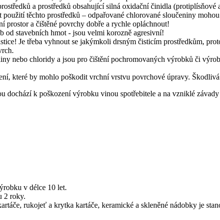
prostředků a prostředků obsahující silná oxidační činidla (protiplísňové
použití těchto prostředků – odpařované chlorované sloučeniny mohou 
rání prostor a čištěné povrchy dobře a rychle opláchnout!
eb od stavebních hmot - jsou velmi korozně agresivní!
 částice! Je třeba vyhnout se jakýmkoli drsným čisticím prostředkům, p
vrch.
yseliny nebo chloridy a jsou pro čištění pochromovaných výrobků či výro
žení, které by mohlo poškodit vrchní vrstvu povrchové úpravy. Škodlivá 
u dochází k poškození výrobku vinou spotřebitele a na vzniklé závady
robku v délce 10 let.
 2 roky.
kartáče, rukojeť a krytka kartáče, keramické a skleněné nádobky je st