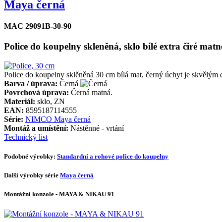
Maya černá
MAC 29091B-30-90
Police do koupelny skleněná, sklo bílé extra čiré matn
Police do koupelny sklěněná 30 cm bílá mat, černý úchyt je skvělý
Barva / úprava:
Černá
Povrchová úprava:
Černá matná.
Materiál:
sklo, ZN
EAN:
8595187114555
Série:
NIMCO Maya černá
Montáž a umístění:
Nástěnné - vrtání
Technický list
Podobné výrobky:
Standardní a rohové police do koupelny
Další výrobky série
Maya černá
Montážní konzole - MAYA & NIKAU 91