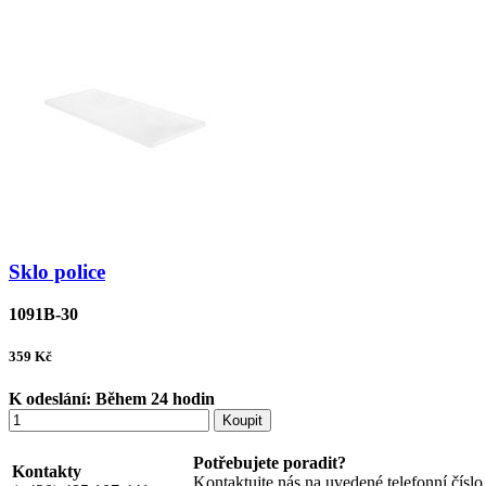
Sklo police
1091B-30
359
Kč
K odeslání:
Během 24 hodin
Koupit
Potřebujete poradit?
Kontakty
Kontaktujte nás na uvedené telefonní čísl