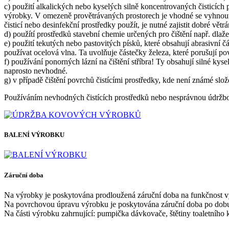
c) použití alkalických nebo kyselých silně koncentrovaných čisticích 
výrobky. V omezeně provětrávaných prostorech je vhodné se vyhnout 
čisticí nebo desinfekční prostředky použít, je nutné zajistit dobré vět
d) použítí prostředků stavební chemie určených pro čištění např. dlaž
e) použití tekutých nebo pastovitých písků, které obsahují abrasivní
používat ocelová vlna. Ta uvolňuje částečky železa, které porušují po
f) používání ponorných lázní na čištění stříbra! Ty obsahují silné k
naprosto nevhodné.
g) v případě čištění povrchů čistícími prostředky, kde není známé slo
Používáním nevhodných čistících prostředků nebo nesprávnou údržbo
BALENÍ VÝROBKU
Záruční doba
Na výrobky je poskytována prodloužená záruční doba na funkčnost vý
Na povrchovou úpravu výrobku je poskytována záruční doba po dobu
Na části výrobku zahrnující: pumpička dávkovače, štětiny toaletního 