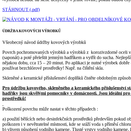
STÁHNOUT (.pdf)
ÚDRŽBA KOVOVÝCH VÝROBKŮ
Všeobecný návod údržby kovových výrobků
Povrch pochromovaných výrobků a výrobků z korozivzdorné oceli vyž
(saponát) a poté přeleštit jemným hadříkem a vytřít do sucha. Nejlepš
nějakou dobu, cca 15 – 20 minut. Po aplikaci je nutné výrobek dobře
používat bezchlórové prostředky! Např. na čištění skla.
Skleněné a keramické příslušenství doplňků čistěte obdobným způsob
Pro údržbu kovového, skleněného a keramického příslušenství sta
hadříky jsou skvělými pomocníky v domácnosti. Jsou ideální pro č
prostředků!
Poškození povrchu může nastat v těchto případech :
a) použití bělících nebo desinfekčních prostředků především pokud 
poškozen i v nevětratelné místnosti, kde se sráží voda s příměsí chlor
b) vlivem působení vodního kamene. Tlusté vrstvy vodního kamene, kte