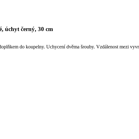
é, úchyt černý, 30 cm
m doplňkem do koupelny. Uchycení dvěma šrouby. Vzdálenost mezi vyv