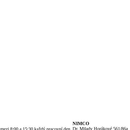
NIMCO
Dr. Milady Horákové 561/86a
o mezi 8:00 a 15:30 každý pracovní den.