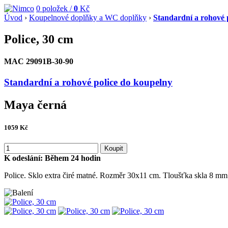
0
položek /
0
Kč
Úvod
›
Koupelnové doplňky a WC doplňky
›
Standardní a rohové 
Police, 30 cm
MAC 29091B-30-90
Standardní a rohové police do koupelny
Maya černá
1059
Kč
Koupit
K odeslání:
Během 24 hodin
Police. Sklo extra čiré matné. Rozměr 30x11 cm. Tloušťka skla 8 mm