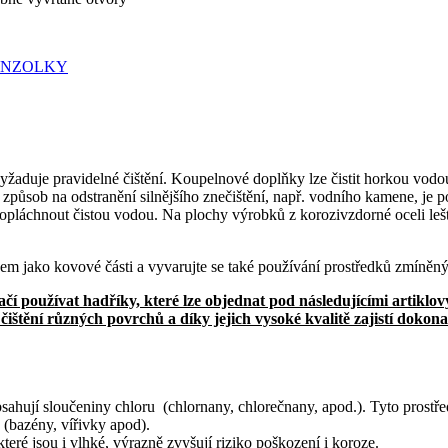
aduje pravidelné čištění. Koupelnové doplňky lze čistit horkou vodo
í způsob na odstranění silnějšího znečištění, např. vodního kamene, je p
 opláchnout čistou vodou. Na plochy výrobků z korozivzdorné oceli leš
em jako kovové části a vyvarujte se také používání prostředků zmíněný
čí používat hadříky, které lze objednat pod následujícími artikl
ištění různých povrchů a díky jejich vysoké kvalitě zajistí dokona
obsahují sloučeniny chloru (chlornany, chlorečnany, apod.). Tyto pros
u (bazény, vířivky apod).
ré jsou i vlhké, výrazně zvyšují riziko poškození i koroze.