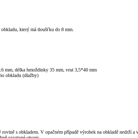
a obkladu, který má tloušťku do 8 mm.
:
pr.6 mm, délka hmoždinky 35 mm, vrut 3,5*40 mm
ho obkladu (dlažby)
 rovině s obkladem. V opačném případě výrobek na obkladě nedrží a v
bně vyvrtané otvory