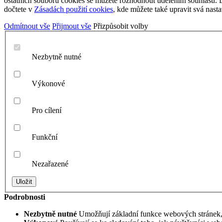
ostatních souborů cookies se můžete rozhodnout udělením souhlasu. Da
dočtete v
Zásadách použití cookies
, kde můžete také upravit svá nasta
Odmítnout vše
Přijmout vše
Přizpůsobit volby
Nezbytně nutné
Výkonové
Pro cílení
Funkční
Nezařazené
Podrobnosti
Nezbytně nutné
Umožňují základní funkce webových stránek, j