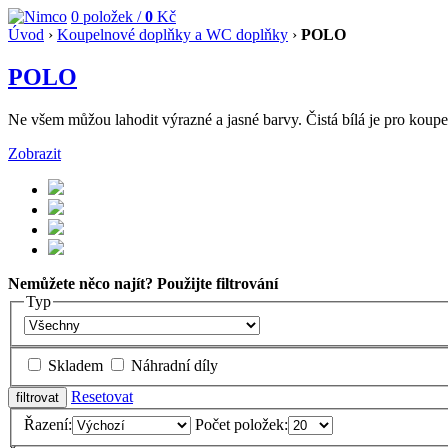
0
položek /
0
Kč
Úvod
›
Koupelnové doplňky a WC doplňky
›
POLO
POLO
Ne všem můžou lahodit výrazné a jasné barvy. Čistá bílá je pro koupel
Zobrazit
Nemůžete něco najít? Použijte filtrování
Typ
Skladem
Náhradní díly
Resetovat
Řazení:
Počet položek: