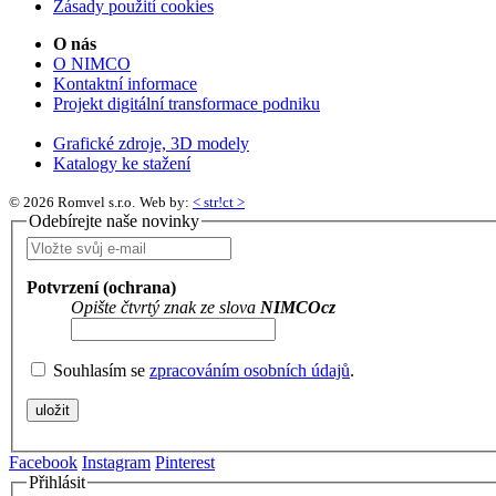
Zásady použití cookies
O nás
O NIMCO
Kontaktní informace
Projekt digitální transformace podniku
Grafické zdroje, 3D modely
Katalogy ke stažení
© 2026 Romvel s.r.o.
Web by:
< str!ct >
Odebírejte naše novinky
Potvrzení (ochrana)
Opište čtvrtý znak ze slova
NIMCOcz
Souhlasím se
zpracováním osobních údajů
.
Facebook
Instagram
Pinterest
Přihlásit