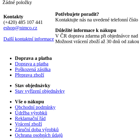
Žádné položky
Potřebujete poradit?
Kontakty
Kontaktujte nás na uvedené telefonní čísl
(+420) 485 107 441
eshop@nimco.cz
Důležité informace k nákupu
V ČR doprava zdarma při objednávce nad
Další kontaktní informace
Možnost vrácení zboží až 30 dnů od zako
Doprava a platba
Doprava a platba
Poškozená zásilka
Přeprava zboží
Stav objednávky
Stav vyřízení objednávky
Vše o nákupu
Obchodní podmínky
Údržba výrobků
Reklamační řád
Vrácení zboží
Záruční doba výrobků
Ochrana osobních údajů