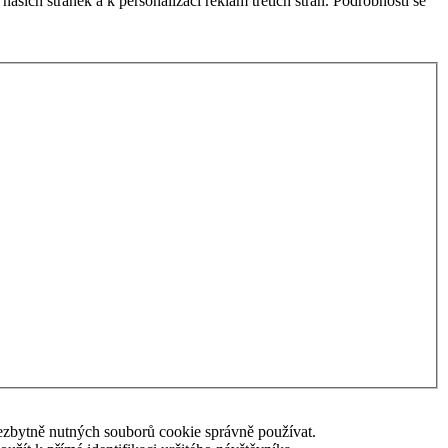
šich stránek a k personalizaci reklam třetích stran. Podrobnosti se
nezbytně nutných souborů cookie správně používat.