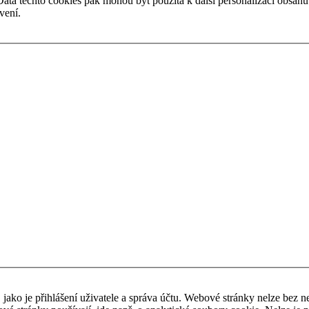
ta těchto cookies pak mohou být použita k další personalizaci obsahu na
vení.
ako je přihlášení uživatele a správa účtu. Webové stránky nelze bez 