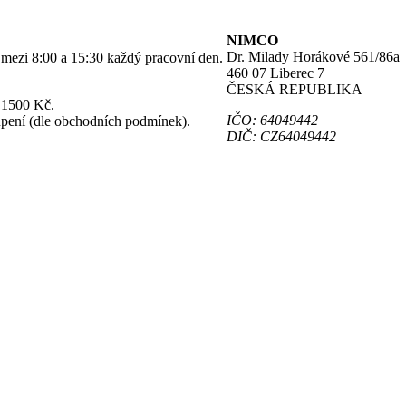
NIMCO
Dr. Milady Horákové 561/86a
o mezi 8:00 a 15:30 každý pracovní den.
460 07 Liberec 7
ČESKÁ REPUBLIKA
 1500 Kč.
IČO: 64049442
upení (dle obchodních podmínek).
DIČ: CZ64049442